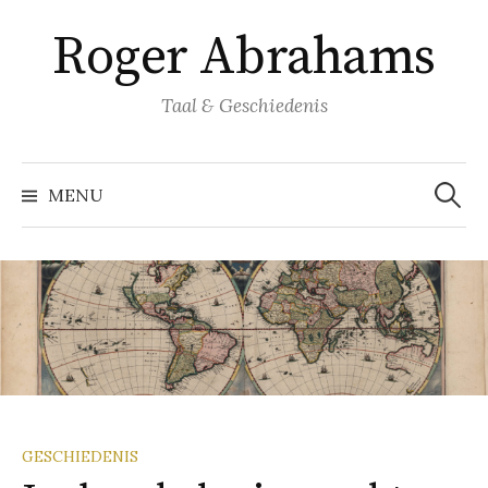
Naar
Roger Abrahams
inhoud
springen
Taal & Geschiedenis
Zoeke
naar:
MENU
GESCHIEDENIS