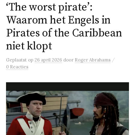
‘The worst pirate’:
Waarom het Engels in
Pirates of the Caribbean
niet klopt
/
Geplaatst
op
26 april 2026
door
Roger Abrahams
0 Reacties