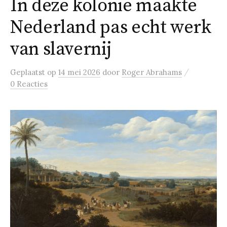
In deze kolonie maakte
Nederland pas echt werk
van slavernij
/
Geplaatst
op
14 mei 2026
door
Roger Abrahams
0 Reacties