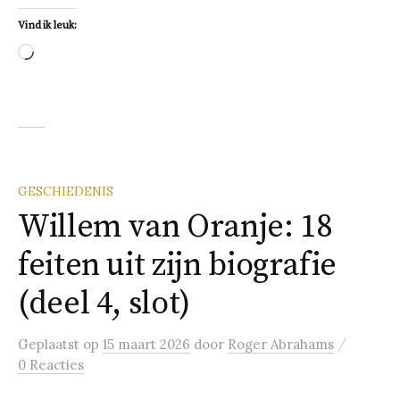
Vind ik leuk:
Aan
het
laden...
GESCHIEDENIS
Willem van Oranje: 18
feiten uit zijn biografie
(deel 4, slot)
/
Geplaatst
op
15 maart 2026
door
Roger Abrahams
0 Reacties