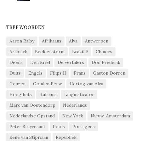
TREFWOORDEN
Aaron Ralby
Afrikaans
Alva
Antwerpen
Arabisch
Beeldenstorm
Brazilië
Chinees
Deens
Den Briel
De vertalers
Don Frederik
Duits
Engels
Filips II
Frans
Gaston Dorren
Geuzen
Gouden Eeuw
Hertog van Alva
Hoogduits
Italiaans
Linguisticator
Marc van Oostendorp
Nederlands
Nederlandse Opstand
New York
Nieuw-Amsterdam
Peter Stuyvesant
Pools
Portugees
René van Stipriaan
Republiek