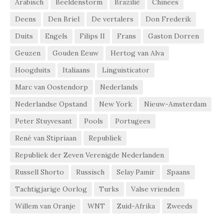
Arabisch
Beeldenstorm
Brazilië
Chinees
Deens
Den Briel
De vertalers
Don Frederik
Duits
Engels
Filips II
Frans
Gaston Dorren
Geuzen
Gouden Eeuw
Hertog van Alva
Hoogduits
Italiaans
Linguisticator
Marc van Oostendorp
Nederlands
Nederlandse Opstand
New York
Nieuw-Amsterdam
Peter Stuyvesant
Pools
Portugees
René van Stipriaan
Republiek
Republiek der Zeven Verenigde Nederlanden
Russell Shorto
Russisch
Selay Pamir
Spaans
Tachtigjarige Oorlog
Turks
Valse vrienden
Willem van Oranje
WNT
Zuid-Afrika
Zweeds