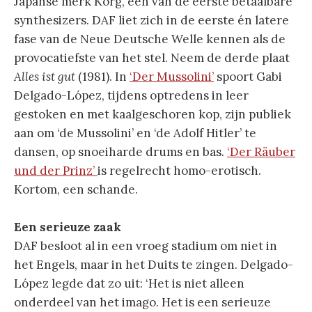
Japanse merk Korg, een van de eerste betaalbare
synthesizers. DAF liet zich in de eerste én latere
fase van de Neue Deutsche Welle kennen als de
provocatiefste van het stel. Neem de derde plaat
Alles ist gut
(1981). In
‘Der Mussolini’
spoort Gabi
Delgado-López, tijdens optredens in leer
gestoken en met kaalgeschoren kop, zijn publiek
aan om ‘de Mussolini’ en ‘de Adolf Hitler’ te
dansen, op snoeiharde drums en bas.
‘Der Räuber
und der Prinz’
is regelrecht homo-erotisch.
Kortom, een schande.
Een serieuze zaak
DAF besloot al in een vroeg stadium om niet in
het Engels, maar in het Duits te zingen. Delgado-
López legde dat zo uit: ‘Het is niet alleen
onderdeel van het imago. Het is een serieuze