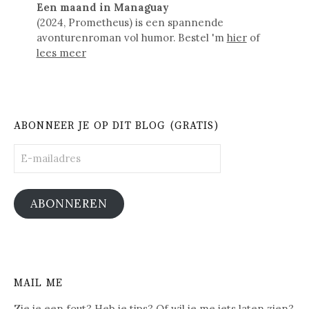
Een maand in Managuay
(2024, Prometheus) is een spannende
avonturenroman vol humor. Bestel 'm
hier
of
lees meer
ABONNEER JE OP DIT BLOG (GRATIS)
E-
mailadres
ABONNEREN
MAIL ME
Zie je een fout? Heb je tips? Of wil je me iets laten zien?