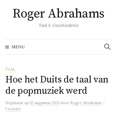
Naar
Roger Abrahams
inhoud
springen
Taal & Geschiedenis
Zoeke
naar:
MENU
TAAL
Hoe het Duits de taal van
de popmuziek werd
/
Geplaatst
op
12 augustus 2021
door
Roger Abrahams
1 reactie