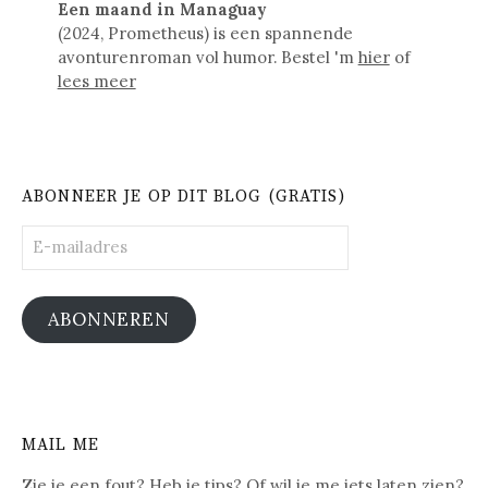
Een maand in Managuay
(2024, Prometheus) is een spannende
avonturenroman vol humor. Bestel 'm
hier
of
lees meer
ABONNEER JE OP DIT BLOG (GRATIS)
E-
mailadres
ABONNEREN
MAIL ME
Zie je een fout? Heb je tips? Of wil je me iets laten zien?