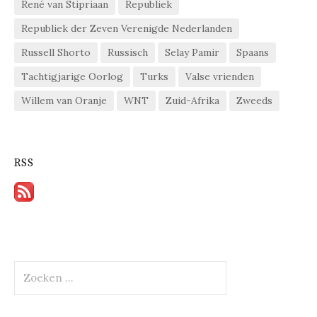
René van Stipriaan
Republiek
Republiek der Zeven Verenigde Nederlanden
Russell Shorto
Russisch
Selay Pamir
Spaans
Tachtigjarige Oorlog
Turks
Valse vrienden
Willem van Oranje
WNT
Zuid-Afrika
Zweeds
RSS
Zoeken
naar: