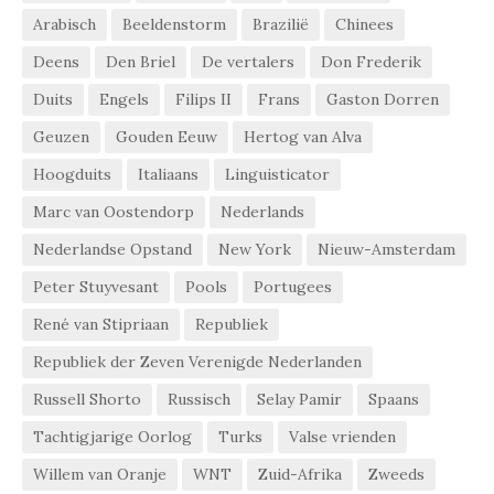
Arabisch
Beeldenstorm
Brazilië
Chinees
Deens
Den Briel
De vertalers
Don Frederik
Duits
Engels
Filips II
Frans
Gaston Dorren
Geuzen
Gouden Eeuw
Hertog van Alva
Hoogduits
Italiaans
Linguisticator
Marc van Oostendorp
Nederlands
Nederlandse Opstand
New York
Nieuw-Amsterdam
Peter Stuyvesant
Pools
Portugees
René van Stipriaan
Republiek
Republiek der Zeven Verenigde Nederlanden
Russell Shorto
Russisch
Selay Pamir
Spaans
Tachtigjarige Oorlog
Turks
Valse vrienden
Willem van Oranje
WNT
Zuid-Afrika
Zweeds