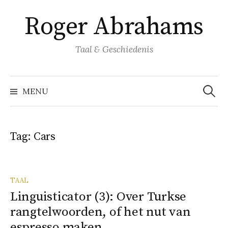
Naar
Roger Abrahams
inhoud
springen
Taal & Geschiedenis
Zoeke
naar:
MENU
Tag:
Cars
TAAL
Linguisticator (3): Over Turkse
rangtelwoorden, of het nut van
espresso maken