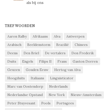
als bij ons
TREFWOORDEN
Aaron Ralby
Afrikaans
Alva
Antwerpen
Arabisch
Beeldenstorm
Brazilië
Chinees
Deens
Den Briel
De vertalers
Don Frederik
Duits
Engels
Filips II
Frans
Gaston Dorren
Geuzen
Gouden Eeuw
Hertog van Alva
Hoogduits
Italiaans
Linguisticator
Marc van Oostendorp
Nederlands
Nederlandse Opstand
New York
Nieuw-Amsterdam
Peter Stuyvesant
Pools
Portugees