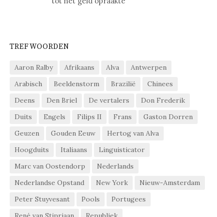
tot het geld opraakte
TREFWOORDEN
Aaron Ralby
Afrikaans
Alva
Antwerpen
Arabisch
Beeldenstorm
Brazilië
Chinees
Deens
Den Briel
De vertalers
Don Frederik
Duits
Engels
Filips II
Frans
Gaston Dorren
Geuzen
Gouden Eeuw
Hertog van Alva
Hoogduits
Italiaans
Linguisticator
Marc van Oostendorp
Nederlands
Nederlandse Opstand
New York
Nieuw-Amsterdam
Peter Stuyvesant
Pools
Portugees
René van Stipriaan
Republiek