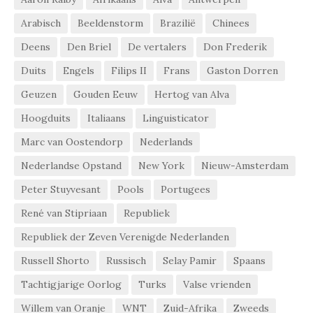
Arabisch
Beeldenstorm
Brazilië
Chinees
Deens
Den Briel
De vertalers
Don Frederik
Duits
Engels
Filips II
Frans
Gaston Dorren
Geuzen
Gouden Eeuw
Hertog van Alva
Hoogduits
Italiaans
Linguisticator
Marc van Oostendorp
Nederlands
Nederlandse Opstand
New York
Nieuw-Amsterdam
Peter Stuyvesant
Pools
Portugees
René van Stipriaan
Republiek
Republiek der Zeven Verenigde Nederlanden
Russell Shorto
Russisch
Selay Pamir
Spaans
Tachtigjarige Oorlog
Turks
Valse vrienden
Willem van Oranje
WNT
Zuid-Afrika
Zweeds