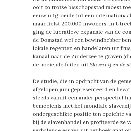
ooit zo trotse bisschopsstad moest to
eeuw uitgroeide tot een internationa
maar liefst 200.000 inwoners. In Utre
ging de lucratieve expansie van de co
de Domstad wel een bewindhebber ben
lokale regenten en handelaren uit fru
kanaal naar de Zuiderzee te graven (die
de boeiende feiten uit
Slavernij en de s
De studie, die in opdracht van de gem
afgelopen juni gepresenteerd en bevat
steeds vanuit een ander perspectief hu
bemoeienis met het mondiale slavernij
ondergeschikte positie ten opzichte 
bij de slavenhandel en profiteerde ze 
verhalende essays uit het boek gaat o