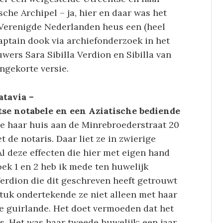
che Archipel – ja, hier en daar was het
 Verenigde Nederlanden heus een (heel
Captain dook via archiefonderzoek in het
wers Sara Sibilla Verdion en Sibilla van
ingekorte versie.
atavia –
se notabele en een Aziatische bediende
 ze haar huis aan de Minrebroederstraat 20
t de notaris. Daar liet ze in zwierige
Al deze effecten die hier met eigen hand
ek 1 en 2 heb ik mede ten huwelijk
Verdion die dit geschreven heeft getrouwt
stuk ondertekende ze niet alleen met haar
e guirlande. Het doet vermoeden dat het
s. Het was haar tweede huwelijk: een jaar