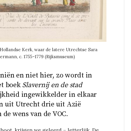
 Hollandse Kerk, waar de latere Utrechtse Sara
bermann, c. 1755–1779 (Rijksmuseum)
oniën en niet hier, zo wordt in
et boek
Slavernij en de stad
ijkheid ingewikkelder in elkaar
n uit Utrecht drie uit Azië
n de wens van de VOC.
ot, krijgen we geleerd – letterlijk. De