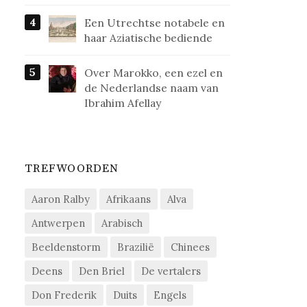
Een Utrechtse notabele en
haar Aziatische bediende
Over Marokko, een ezel en
de Nederlandse naam van
Ibrahim Afellay
TREFWOORDEN
Aaron Ralby
Afrikaans
Alva
Antwerpen
Arabisch
Beeldenstorm
Brazilië
Chinees
Deens
Den Briel
De vertalers
Don Frederik
Duits
Engels