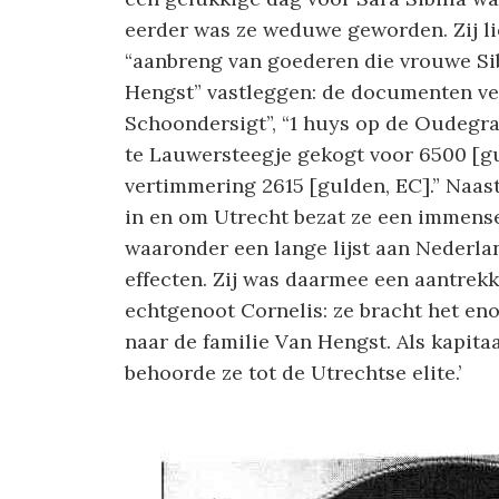
eerder was ze weduwe geworden. Zij lie
“aanbreng van goederen die vrouwe Sib
Hengst” vastleggen: de documenten v
Schoondersigt”, “1 huys op de Oudegra
te Lauwersteegje gekogt voor 6500 [g
vertimmering 2615 [gulden, EC].” Naas
in en om Utrecht bezat ze een immens
waaronder een lange lijst aan Nederla
effecten. Zij was daarmee een aantrekke
echtgenoot Cornelis: ze bracht het e
naar de familie Van Hengst. Als kapit
behoorde ze tot de Utrechtse elite.’