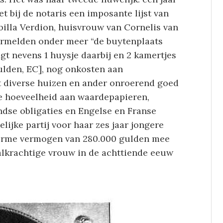
t bij de notaris een imposante lijst van
illa Verdion, huisvrouw van Cornelis van
ermelden onder meer “de buytenplaats
gt nevens 1 huysje daarbij en 2 kamertjes
ulden, EC], nog onkosten aan
t diverse huizen en ander onroerend goed
e hoeveelheid aan waardepapieren,
ndse obligaties en Engelse en Franse
lijke partij voor haar zes jaar jongere
norme vermogen van 280.000 gulden mee
aalkrachtige vrouw in de achttiende eeuw