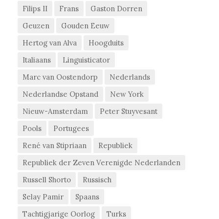
Filips II
Frans
Gaston Dorren
Geuzen
Gouden Eeuw
Hertog van Alva
Hoogduits
Italiaans
Linguisticator
Marc van Oostendorp
Nederlands
Nederlandse Opstand
New York
Nieuw-Amsterdam
Peter Stuyvesant
Pools
Portugees
René van Stipriaan
Republiek
Republiek der Zeven Verenigde Nederlanden
Russell Shorto
Russisch
Selay Pamir
Spaans
Tachtigjarige Oorlog
Turks