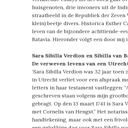
huisgenoten, drie inwoners uit de Indis
straatbeeld in de Republiek der Zeven
klein) beetje divers. Historica Esther 
leven van de bijzondere achttiende-eeu
Batavia. Hieronder volgt een door mij 
Sara Sibilla Verdion en Sibilla van B
De verweven levens van een Utrecht
‘Sara Sibilla Verdion was 32 jaar toen
in Utrecht verliet voor een afspraak me
letters in haar testament vastleggen: “
geschreven staan volgens mijn grootbo
gebragt. Op den 13 maart 1741 is Sara 
met Cornelis van Hengst.” Het notaris
handtekening, maar ook met een frivol
een gelukkige dag voor Sara Sibilla wa