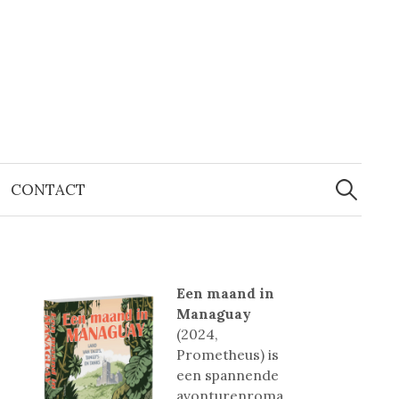
Zoeken
naar:
CONTACT
Een maand in
Managuay
(2024,
Prometheus) is
een spannende
avonturenroma