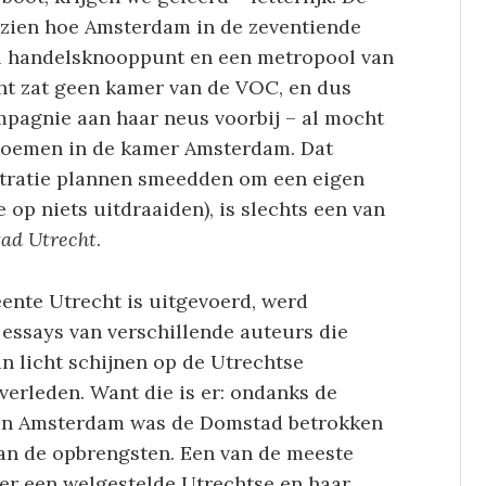
ezien hoe Amsterdam in de zeventiende
al handelsknooppunt en een metropool van
cht zat geen kamer van de VOC, en dus
mpagnie aan haar neus voorbij – al mocht
oemen in de kamer Amsterdam. Dat
stratie plannen smeedden om een eigen
 op niets uitdraaiden), is slechts een van
tad Utrecht
.
eente Utrecht is uitgevoerd, werd
 essays van verschillende auteurs die
n licht schijnen op de Utrechtse
verleden. Want die is er: ondanks de
van Amsterdam was de Domstad betrokken
van de opbrengsten. Een van de meeste
ver een welgestelde Utrechtse en haar