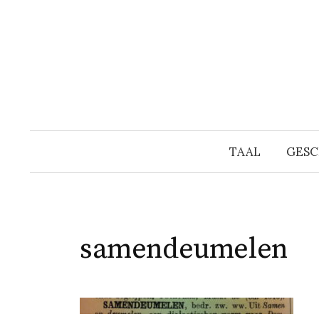
Naar
inhoud
springen
TAAL
GESC
samendeumelen