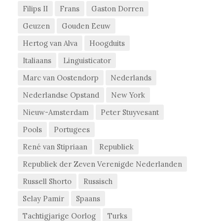
Filips II
Frans
Gaston Dorren
Geuzen
Gouden Eeuw
Hertog van Alva
Hoogduits
Italiaans
Linguisticator
Marc van Oostendorp
Nederlands
Nederlandse Opstand
New York
Nieuw-Amsterdam
Peter Stuyvesant
Pools
Portugees
René van Stipriaan
Republiek
Republiek der Zeven Verenigde Nederlanden
Russell Shorto
Russisch
Selay Pamir
Spaans
Tachtigjarige Oorlog
Turks