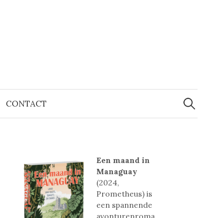
Zoeken
naar:
CONTACT
Een maand in
Managuay
(2024,
Prometheus) is
een spannende
avonturenroma