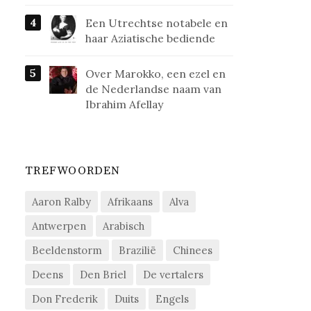
Een Utrechtse notabele en
haar Aziatische bediende
Over Marokko, een ezel en
de Nederlandse naam van
Ibrahim Afellay
TREFWOORDEN
Aaron Ralby
Afrikaans
Alva
Antwerpen
Arabisch
Beeldenstorm
Brazilië
Chinees
Deens
Den Briel
De vertalers
Don Frederik
Duits
Engels