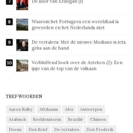
De snor van Erdogan (1)
Waarom het Portugees een wereldtaal is
geworden en het Nederlands niet
De vertalers: Met de nieuwe Modiano is iets
geks aan de hand
Verbluffend boek over de Azteken (2): Een
ijsje van de top van de vulkaan
TREFWOORDEN
Aaron Ralby
Afrikaans
Alva
Antwerpen
Arabisch
Beeldenstorm
Brazilië
Chinees
Deens
Den Briel
De vertalers
Don Frederik