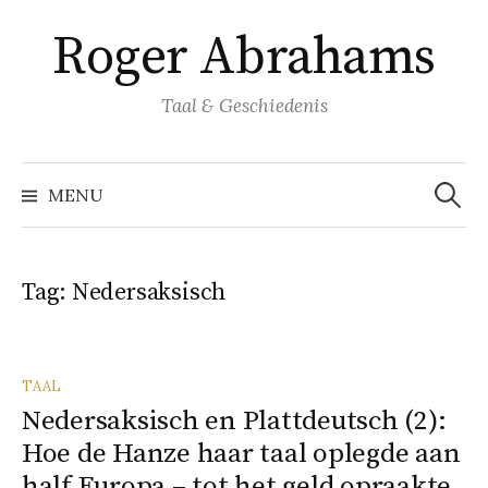
Naar
Roger Abrahams
inhoud
springen
Taal & Geschiedenis
Zoeke
naar:
MENU
Tag:
Nedersaksisch
TAAL
Nedersaksisch en Plattdeutsch (2):
Hoe de Hanze haar taal oplegde aan
half Europa – tot het geld opraakte