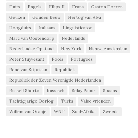
Duits
Engels
Filips II
Frans
Gaston Dorren
Geuzen
Gouden Eeuw
Hertog van Alva
Hoogduits
Italiaans
Linguisticator
Marc van Oostendorp
Nederlands
Nederlandse Opstand
New York
Nieuw-Amsterdam
Peter Stuyvesant
Pools
Portugees
René van Stipriaan
Republiek
Republiek der Zeven Verenigde Nederlanden
Russell Shorto
Russisch
Selay Pamir
Spaans
Tachtigjarige Oorlog
Turks
Valse vrienden
Willem van Oranje
WNT
Zuid-Afrika
Zweeds