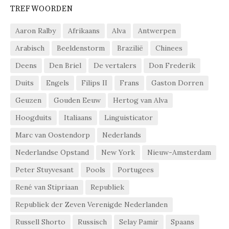
TREFWOORDEN
Aaron Ralby
Afrikaans
Alva
Antwerpen
Arabisch
Beeldenstorm
Brazilië
Chinees
Deens
Den Briel
De vertalers
Don Frederik
Duits
Engels
Filips II
Frans
Gaston Dorren
Geuzen
Gouden Eeuw
Hertog van Alva
Hoogduits
Italiaans
Linguisticator
Marc van Oostendorp
Nederlands
Nederlandse Opstand
New York
Nieuw-Amsterdam
Peter Stuyvesant
Pools
Portugees
René van Stipriaan
Republiek
Republiek der Zeven Verenigde Nederlanden
Russell Shorto
Russisch
Selay Pamir
Spaans