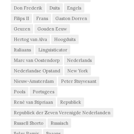
Don Frederik
Duits
Engels
Filips II
Frans
Gaston Dorren
Geuzen
Gouden Eeuw
Hertog van Alva
Hoogduits
Italiaans
Linguisticator
Marc van Oostendorp
Nederlands
Nederlandse Opstand
New York
Nieuw-Amsterdam
Peter Stuyvesant
Pools
Portugees
René van Stipriaan
Republiek
Republiek der Zeven Verenigde Nederlanden
Russell Shorto
Russisch
Selay Pamir
Spaans