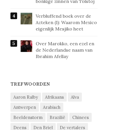
bonkige zinnen van Tolstoj
Verbluffend boek over de
Azteken (1): Waarom Mexico
eigenlijk Mesjiko heet
Over Marokko, een ezel en
de Nederlandse naam van
Ibrahim Afellay
TREFWOORDEN
Aaron Ralby
Afrikaans
Alva
Antwerpen
Arabisch
Beeldenstorm
Brazilië
Chinees
Deens
Den Briel
De vertalers