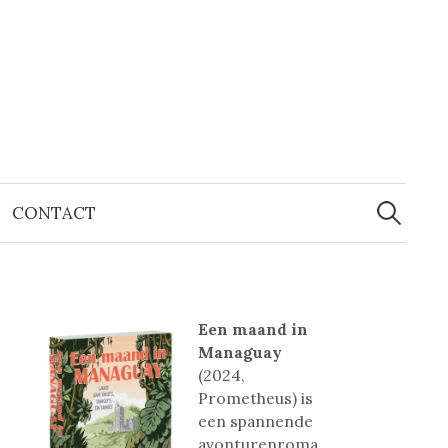
Zoeken
naar:
CONTACT
Een maand in
Managuay
(2024,
Prometheus) is
een spannende
avonturenroma