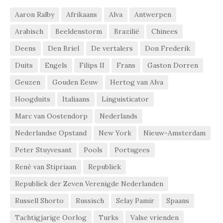
Aaron Ralby
Afrikaans
Alva
Antwerpen
Arabisch
Beeldenstorm
Brazilië
Chinees
Deens
Den Briel
De vertalers
Don Frederik
Duits
Engels
Filips II
Frans
Gaston Dorren
Geuzen
Gouden Eeuw
Hertog van Alva
Hoogduits
Italiaans
Linguisticator
Marc van Oostendorp
Nederlands
Nederlandse Opstand
New York
Nieuw-Amsterdam
Peter Stuyvesant
Pools
Portugees
René van Stipriaan
Republiek
Republiek der Zeven Verenigde Nederlanden
Russell Shorto
Russisch
Selay Pamir
Spaans
Tachtigjarige Oorlog
Turks
Valse vrienden