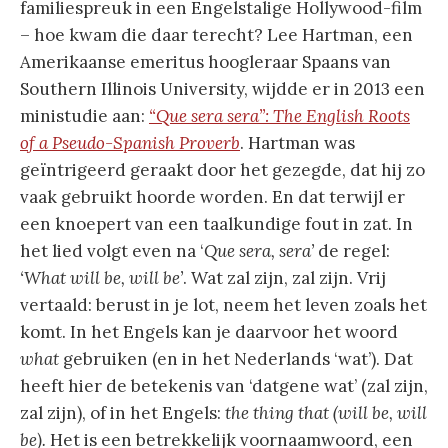
familiespreuk in een Engelstalige Hollywood-film
– hoe kwam die daar terecht? Lee Hartman, een
Amerikaanse emeritus hoogleraar Spaans van
Southern Illinois University, wijdde er in 2013 een
ministudie aan:
“Que sera sera”: The English Roots
of a Pseudo-Spanish Proverb
. Hartman was
geïntrigeerd geraakt door het gezegde, dat hij zo
vaak gebruikt hoorde worden. En dat terwijl er
een knoepert van een taalkundige fout in zat. In
het lied volgt even na ‘
Que sera, sera’
de regel:
‘What will be, will be’
. Wat zal zijn, zal zijn. Vrij
vertaald: berust in je lot, neem het leven zoals het
komt. In het Engels kan je daarvoor het woord
what
gebruiken (en in het Nederlands ‘wat’). Dat
heeft hier de betekenis van ‘datgene wat’ (zal zijn,
zal zijn), of in het Engels:
the thing that (will be, will
be).
Het is een betrekkelijk voornaamwoord, een