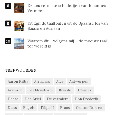
De zes vermiste schilderijen van Johannes
Vermeer
Dit zijn de taalfouten uit de Spaanse les van
Bassie en Adriaan
Waarom dit – volgens mij – de mooiste taal
ter wereld is
TREFWOORDEN
Aaron Ralby
Afrikaans
Alva
Antwerpen
Arabisch
Beeldenstorm
Brazilië
Chinees
Deens
Den Briel
De vertalers
Don Frederik
Duits
Engels
Filips II
Frans
Gaston Dorren