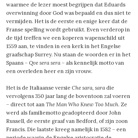
waarmee de lezer moest begrijpen dat Eduards
overwinning door God was bepaald en dus niet te
vermijden. Het is de eerste en enige keer dat de
Franse spelling wordt gebruikt. Even verderop in
de tijd treffen we een koperen wapenschild uit
1559 aan, te vinden in een kerk in het Engelse
graafschap Surrey. Nu staan de woorden er in het
Spaans –
Qve sera sera
– als kennelijk motto van
een overleden heer en zijn vrouw.
Het is de Italiaanse versie
Che sara, sara
die
vervolgens 350 jaar lang de boventoon zal voeren
– direct tot aan
The Man Who Knew Too Much
. Ze
werd als familiemotto geadopteerd door John
Russell, de eerste graaf van Bedford, of zijn zoon
Francis. Die laatste kreeg namelijk in 1582 – een
periode waarin de Engelse aristocratie de