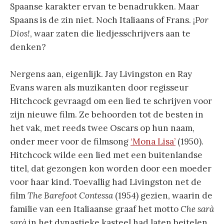
Spaanse karakter ervan te benadrukken. Maar
Spaans is de zin niet. Noch Italiaans of Frans. ¡
Por
Dios!
, waar zaten die liedjesschrijvers aan te
denken?
Nergens aan, eigenlijk. Jay Livingston en Ray
Evans waren als muzikanten door regisseur
Hitchcock gevraagd om een lied te schrijven voor
zijn nieuwe film. Ze behoorden tot de besten in
het vak, met reeds twee Oscars op hun naam,
onder meer voor de filmsong
‘Mona Lisa’
(1950).
Hitchcock wilde een lied met een buitenlandse
titel, dat gezongen kon worden door een moeder
voor haar kind. Toevallig had Livingston net de
film
The Barefoot Contessa
(1954) gezien, waarin de
familie van een Italiaanse graaf het motto
Che sarà
sarà
in het dynastieke kasteel had laten beitelen.