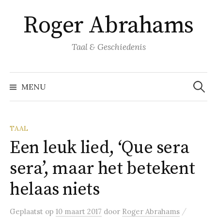
Naar
Roger Abrahams
inhoud
springen
Taal & Geschiedenis
Zoeke
naar:
MENU
TAAL
Een leuk lied, ‘Que sera
sera’, maar het betekent
helaas niets
/
Geplaatst
op
10 maart 2017
door
Roger Abrahams