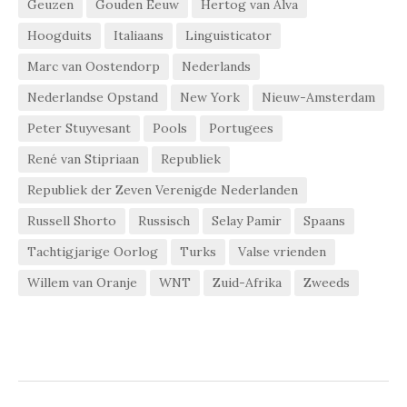
Geuzen
Gouden Eeuw
Hertog van Alva
Hoogduits
Italiaans
Linguisticator
Marc van Oostendorp
Nederlands
Nederlandse Opstand
New York
Nieuw-Amsterdam
Peter Stuyvesant
Pools
Portugees
René van Stipriaan
Republiek
Republiek der Zeven Verenigde Nederlanden
Russell Shorto
Russisch
Selay Pamir
Spaans
Tachtigjarige Oorlog
Turks
Valse vrienden
Willem van Oranje
WNT
Zuid-Afrika
Zweeds