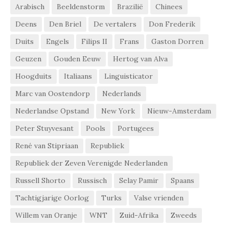
Arabisch
Beeldenstorm
Brazilië
Chinees
Deens
Den Briel
De vertalers
Don Frederik
Duits
Engels
Filips II
Frans
Gaston Dorren
Geuzen
Gouden Eeuw
Hertog van Alva
Hoogduits
Italiaans
Linguisticator
Marc van Oostendorp
Nederlands
Nederlandse Opstand
New York
Nieuw-Amsterdam
Peter Stuyvesant
Pools
Portugees
René van Stipriaan
Republiek
Republiek der Zeven Verenigde Nederlanden
Russell Shorto
Russisch
Selay Pamir
Spaans
Tachtigjarige Oorlog
Turks
Valse vrienden
Willem van Oranje
WNT
Zuid-Afrika
Zweeds