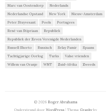
Marc van Oostendorp
Nederlands
Nederlandse Opstand
New York
Nieuw-Amsterdam
Peter Stuyvesant
Pools
Portugees
René van Stipriaan
Republiek
Republiek der Zeven Verenigde Nederlanden
Russell Shorto
Russisch
Selay Pamir
Spaans
Tachtigjarige Oorlog
Turks
Valse vrienden
Willem van Oranje
WNT
Zuid-Afrika
Zweeds
© 2026
Roger Abrahams
|
Ondersteund door
WordPress
Thema:
Graphy
by