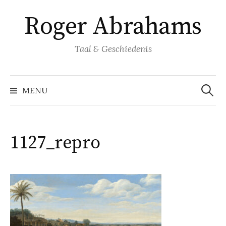
Naar
Roger Abrahams
inhoud
springen
Taal & Geschiedenis
Zoeke
naar:
MENU
1127_repro