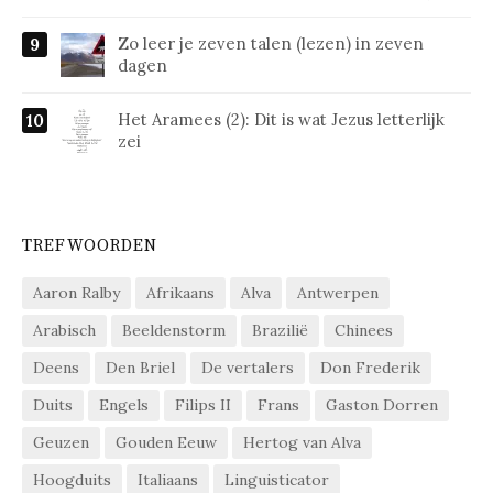
Zo leer je zeven talen (lezen) in zeven
dagen
Het Aramees (2): Dit is wat Jezus letterlijk
zei
TREFWOORDEN
Aaron Ralby
Afrikaans
Alva
Antwerpen
Arabisch
Beeldenstorm
Brazilië
Chinees
Deens
Den Briel
De vertalers
Don Frederik
Duits
Engels
Filips II
Frans
Gaston Dorren
Geuzen
Gouden Eeuw
Hertog van Alva
Hoogduits
Italiaans
Linguisticator