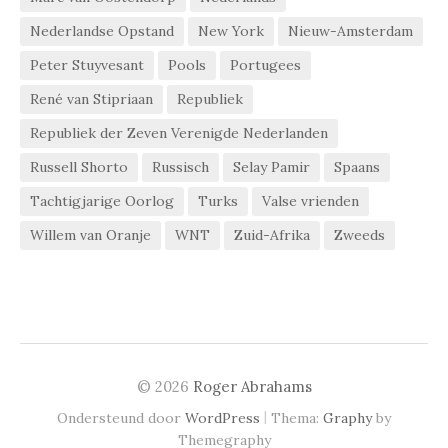
Nederlandse Opstand
New York
Nieuw-Amsterdam
Peter Stuyvesant
Pools
Portugees
René van Stipriaan
Republiek
Republiek der Zeven Verenigde Nederlanden
Russell Shorto
Russisch
Selay Pamir
Spaans
Tachtigjarige Oorlog
Turks
Valse vrienden
Willem van Oranje
WNT
Zuid-Afrika
Zweeds
© 2026
Roger Abrahams
|
Ondersteund door
WordPress
Thema:
Graphy
by
Themegraphy