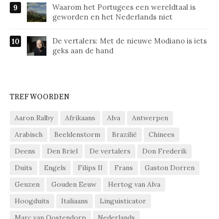
Waarom het Portugees een wereldtaal is
geworden en het Nederlands niet
De vertalers: Met de nieuwe Modiano is iets
geks aan de hand
TREFWOORDEN
Aaron Ralby
Afrikaans
Alva
Antwerpen
Arabisch
Beeldenstorm
Brazilië
Chinees
Deens
Den Briel
De vertalers
Don Frederik
Duits
Engels
Filips II
Frans
Gaston Dorren
Geuzen
Gouden Eeuw
Hertog van Alva
Hoogduits
Italiaans
Linguisticator
Marc van Oostendorp
Nederlands