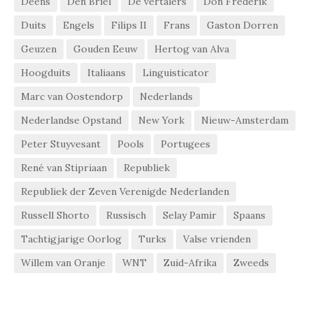
Deens
Den Briel
De vertalers
Don Frederik
Duits
Engels
Filips II
Frans
Gaston Dorren
Geuzen
Gouden Eeuw
Hertog van Alva
Hoogduits
Italiaans
Linguisticator
Marc van Oostendorp
Nederlands
Nederlandse Opstand
New York
Nieuw-Amsterdam
Peter Stuyvesant
Pools
Portugees
René van Stipriaan
Republiek
Republiek der Zeven Verenigde Nederlanden
Russell Shorto
Russisch
Selay Pamir
Spaans
Tachtigjarige Oorlog
Turks
Valse vrienden
Willem van Oranje
WNT
Zuid-Afrika
Zweeds