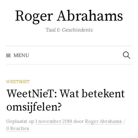
Naar
Roger Abrahams
inhoud
springen
Taal & Geschiedenis
Zoeke
naar:
MENU
WEETNIET
WeetNieT: Wat betekent
omsijfelen?
/
Geplaatst
op
1 november 2019
door
Roger Abrahams
0 Reacties