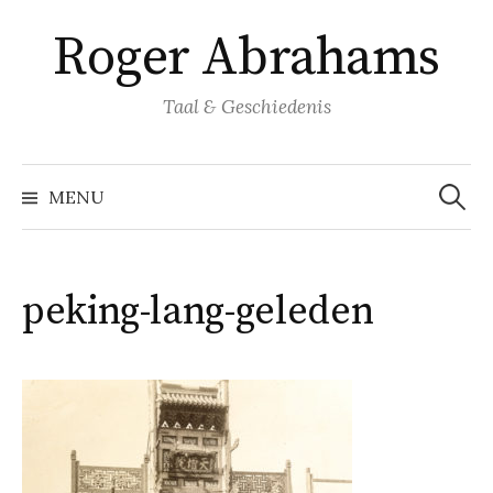
Naar
Roger Abrahams
inhoud
springen
Taal & Geschiedenis
Zoeke
naar:
MENU
peking-lang-geleden