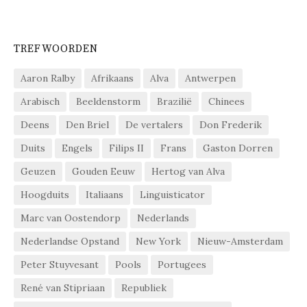
TREFWOORDEN
Aaron Ralby
Afrikaans
Alva
Antwerpen
Arabisch
Beeldenstorm
Brazilië
Chinees
Deens
Den Briel
De vertalers
Don Frederik
Duits
Engels
Filips II
Frans
Gaston Dorren
Geuzen
Gouden Eeuw
Hertog van Alva
Hoogduits
Italiaans
Linguisticator
Marc van Oostendorp
Nederlands
Nederlandse Opstand
New York
Nieuw-Amsterdam
Peter Stuyvesant
Pools
Portugees
René van Stipriaan
Republiek