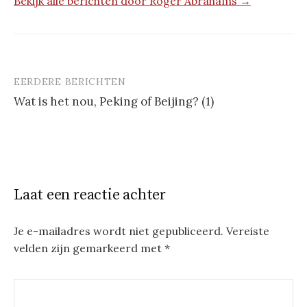
Bekijk alle berichten door Roger Abrahams →
EERDERE BERICHTEN
Berichtnavigatie
Wat is het nou, Peking of Beijing? (1)
Laat een reactie achter
Je e-mailadres wordt niet gepubliceerd.
Vereiste
velden zijn gemarkeerd met
*