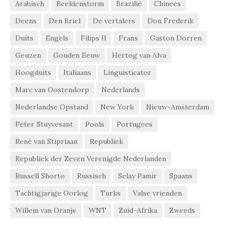
Arabisch
Beeldenstorm
Brazilië
Chinees
Deens
Den Briel
De vertalers
Don Frederik
Duits
Engels
Filips II
Frans
Gaston Dorren
Geuzen
Gouden Eeuw
Hertog van Alva
Hoogduits
Italiaans
Linguisticator
Marc van Oostendorp
Nederlands
Nederlandse Opstand
New York
Nieuw-Amsterdam
Peter Stuyvesant
Pools
Portugees
René van Stipriaan
Republiek
Republiek der Zeven Verenigde Nederlanden
Russell Shorto
Russisch
Selay Pamir
Spaans
Tachtigjarige Oorlog
Turks
Valse vrienden
Willem van Oranje
WNT
Zuid-Afrika
Zweeds