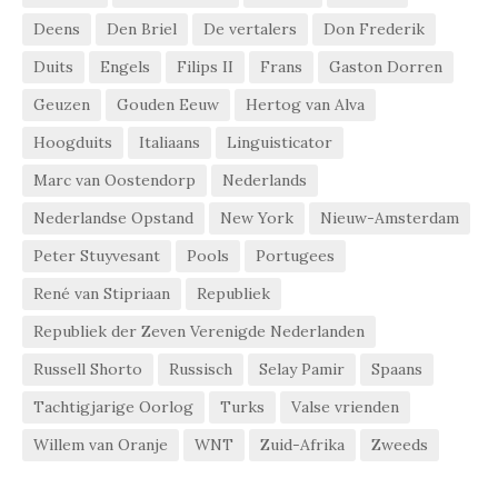
Deens
Den Briel
De vertalers
Don Frederik
Duits
Engels
Filips II
Frans
Gaston Dorren
Geuzen
Gouden Eeuw
Hertog van Alva
Hoogduits
Italiaans
Linguisticator
Marc van Oostendorp
Nederlands
Nederlandse Opstand
New York
Nieuw-Amsterdam
Peter Stuyvesant
Pools
Portugees
René van Stipriaan
Republiek
Republiek der Zeven Verenigde Nederlanden
Russell Shorto
Russisch
Selay Pamir
Spaans
Tachtigjarige Oorlog
Turks
Valse vrienden
Willem van Oranje
WNT
Zuid-Afrika
Zweeds