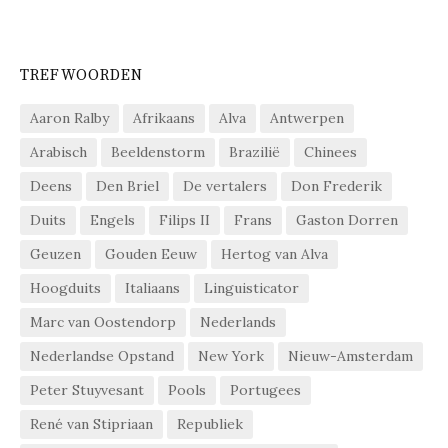
TREFWOORDEN
Aaron Ralby
Afrikaans
Alva
Antwerpen
Arabisch
Beeldenstorm
Brazilië
Chinees
Deens
Den Briel
De vertalers
Don Frederik
Duits
Engels
Filips II
Frans
Gaston Dorren
Geuzen
Gouden Eeuw
Hertog van Alva
Hoogduits
Italiaans
Linguisticator
Marc van Oostendorp
Nederlands
Nederlandse Opstand
New York
Nieuw-Amsterdam
Peter Stuyvesant
Pools
Portugees
René van Stipriaan
Republiek