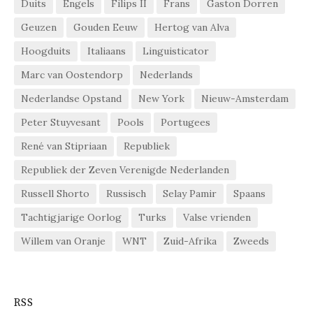
Duits
Engels
Filips II
Frans
Gaston Dorren
Geuzen
Gouden Eeuw
Hertog van Alva
Hoogduits
Italiaans
Linguisticator
Marc van Oostendorp
Nederlands
Nederlandse Opstand
New York
Nieuw-Amsterdam
Peter Stuyvesant
Pools
Portugees
René van Stipriaan
Republiek
Republiek der Zeven Verenigde Nederlanden
Russell Shorto
Russisch
Selay Pamir
Spaans
Tachtigjarige Oorlog
Turks
Valse vrienden
Willem van Oranje
WNT
Zuid-Afrika
Zweeds
RSS