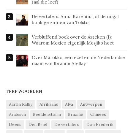
taal die leeft
De vertalers: Anna Karenina, of de nogal
bonkige zinnen van Tolstoj
Verbluffend boek over de Azteken (1):
Waarom Mexico eigenlijk Mesjiko heet
Over Marokko, een ezel en de Nederlandse
naam van Ibrahim Afellay
TREFWOORDEN
Aaron Ralby
Afrikaans
Alva
Antwerpen
Arabisch
Beeldenstorm
Brazilië
Chinees
Deens
Den Briel
De vertalers
Don Frederik