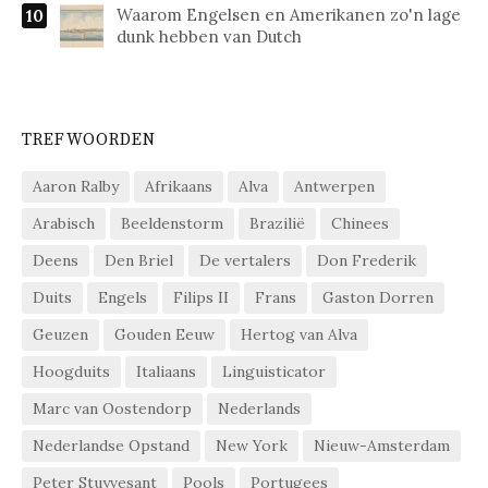
Waarom Engelsen en Amerikanen zo'n lage
dunk hebben van Dutch
TREFWOORDEN
Aaron Ralby
Afrikaans
Alva
Antwerpen
Arabisch
Beeldenstorm
Brazilië
Chinees
Deens
Den Briel
De vertalers
Don Frederik
Duits
Engels
Filips II
Frans
Gaston Dorren
Geuzen
Gouden Eeuw
Hertog van Alva
Hoogduits
Italiaans
Linguisticator
Marc van Oostendorp
Nederlands
Nederlandse Opstand
New York
Nieuw-Amsterdam
Peter Stuyvesant
Pools
Portugees