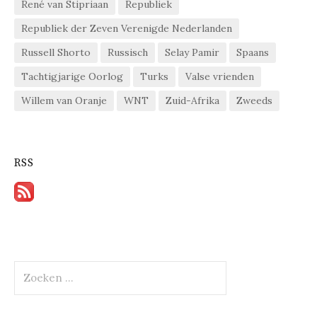
René van Stipriaan
Republiek
Republiek der Zeven Verenigde Nederlanden
Russell Shorto
Russisch
Selay Pamir
Spaans
Tachtigjarige Oorlog
Turks
Valse vrienden
Willem van Oranje
WNT
Zuid-Afrika
Zweeds
RSS
Zoeken
naar: