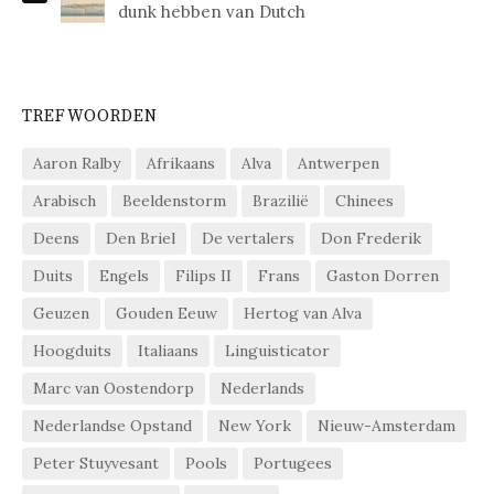
dunk hebben van Dutch
TREFWOORDEN
Aaron Ralby
Afrikaans
Alva
Antwerpen
Arabisch
Beeldenstorm
Brazilië
Chinees
Deens
Den Briel
De vertalers
Don Frederik
Duits
Engels
Filips II
Frans
Gaston Dorren
Geuzen
Gouden Eeuw
Hertog van Alva
Hoogduits
Italiaans
Linguisticator
Marc van Oostendorp
Nederlands
Nederlandse Opstand
New York
Nieuw-Amsterdam
Peter Stuyvesant
Pools
Portugees