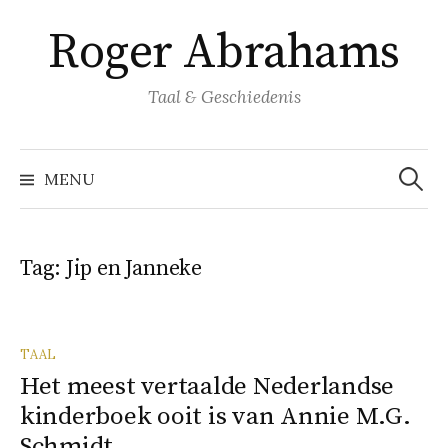
Naar
Roger Abrahams
inhoud
springen
Taal & Geschiedenis
Zoeke
naar:
MENU
Tag:
Jip en Janneke
TAAL
Het meest vertaalde Nederlandse
kinderboek ooit is van Annie M.G.
Schmidt