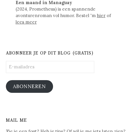
Een maand in Managuay
(2024, Prometheus) is een spannende
avonturenroman vol humor. Bestel 'm
hier
of
lees meer
ABONNEER JE OP DIT BLOG (GRATIS)
E-
mailadres
ABONNEREN
MAIL ME
Zie je een fout? Heb je tips? Of wil je me iets laten zien?