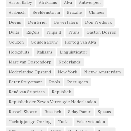
Aaron Ralby
Afrikaans
Alva
Antwerpen
Arabisch
Beeldenstorm
Brazilië
Chinees
Deens
Den Briel
De vertalers
Don Frederik
Duits
Engels
Filips II
Frans
Gaston Dorren
Geuzen
Gouden Eeuw
Hertog van Alva
Hoogduits
Italiaans
Linguisticator
Marc van Oostendorp
Nederlands
Nederlandse Opstand
New York
Nieuw-Amsterdam
Peter Stuyvesant
Pools
Portugees
René van Stipriaan
Republiek
Republiek der Zeven Verenigde Nederlanden
Russell Shorto
Russisch
Selay Pamir
Spaans
Tachtigjarige Oorlog
Turks
Valse vrienden