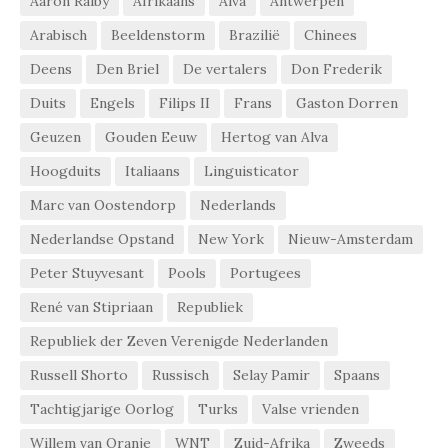
Aaron Ralby
Afrikaans
Alva
Antwerpen
Arabisch
Beeldenstorm
Brazilië
Chinees
Deens
Den Briel
De vertalers
Don Frederik
Duits
Engels
Filips II
Frans
Gaston Dorren
Geuzen
Gouden Eeuw
Hertog van Alva
Hoogduits
Italiaans
Linguisticator
Marc van Oostendorp
Nederlands
Nederlandse Opstand
New York
Nieuw-Amsterdam
Peter Stuyvesant
Pools
Portugees
René van Stipriaan
Republiek
Republiek der Zeven Verenigde Nederlanden
Russell Shorto
Russisch
Selay Pamir
Spaans
Tachtigjarige Oorlog
Turks
Valse vrienden
Willem van Oranje
WNT
Zuid-Afrika
Zweeds