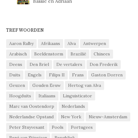
Bassie en Adriaan
TREFWOORDEN
Aaron Ralby
Afrikaans
Alva
Antwerpen
Arabisch
Beeldenstorm
Brazilië
Chinees
Deens
Den Briel
De vertalers
Don Frederik
Duits
Engels
Filips II
Frans
Gaston Dorren
Geuzen
Gouden Eeuw
Hertog van Alva
Hoogduits
Italiaans
Linguisticator
Marc van Oostendorp
Nederlands
Nederlandse Opstand
New York
Nieuw-Amsterdam
Peter Stuyvesant
Pools
Portugees
René van Stipriaan
Republiek