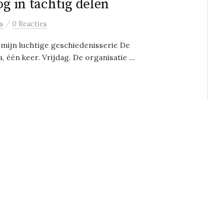
og in tachtig delen
/
s
0 Reacties
 mijn luchtige geschiedenisserie De
 één keer. Vrijdag. De organisatie ...