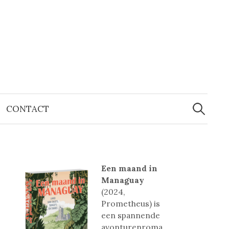
Zoeken
naar:
CONTACT
Een maand in
Managuay
(2024,
Prometheus) is
een spannende
avonturenroma