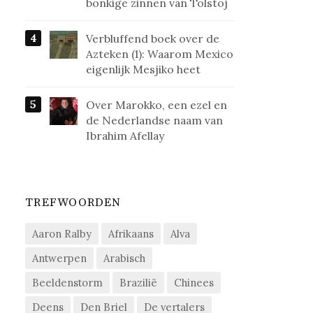
bonkige zinnen van Tolstoj
Verbluffend boek over de
Azteken (1): Waarom Mexico
eigenlijk Mesjiko heet
Over Marokko, een ezel en
de Nederlandse naam van
Ibrahim Afellay
TREFWOORDEN
Aaron Ralby
Afrikaans
Alva
Antwerpen
Arabisch
Beeldenstorm
Brazilië
Chinees
Deens
Den Briel
De vertalers