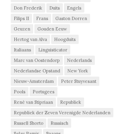
Don Frederik
Duits
Engels
Filips II
Frans
Gaston Dorren
Geuzen
Gouden Eeuw
Hertog van Alva
Hoogduits
Italiaans
Linguisticator
Marc van Oostendorp
Nederlands
Nederlandse Opstand
New York
Nieuw-Amsterdam
Peter Stuyvesant
Pools
Portugees
René van Stipriaan
Republiek
Republiek der Zeven Verenigde Nederlanden
Russell Shorto
Russisch
Selay Pamir
Spaans