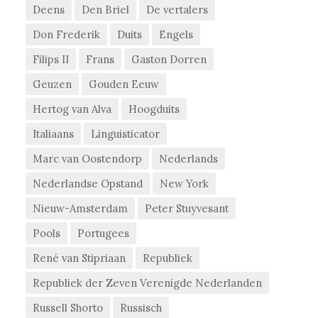
Deens
Den Briel
De vertalers
Don Frederik
Duits
Engels
Filips II
Frans
Gaston Dorren
Geuzen
Gouden Eeuw
Hertog van Alva
Hoogduits
Italiaans
Linguisticator
Marc van Oostendorp
Nederlands
Nederlandse Opstand
New York
Nieuw-Amsterdam
Peter Stuyvesant
Pools
Portugees
René van Stipriaan
Republiek
Republiek der Zeven Verenigde Nederlanden
Russell Shorto
Russisch