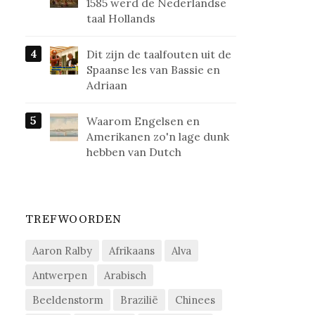
1585 werd de Nederlandse
taal Hollands
Dit zijn de taalfouten uit de
Spaanse les van Bassie en
Adriaan
Waarom Engelsen en
Amerikanen zo'n lage dunk
hebben van Dutch
TREFWOORDEN
Aaron Ralby
Afrikaans
Alva
Antwerpen
Arabisch
Beeldenstorm
Brazilië
Chinees