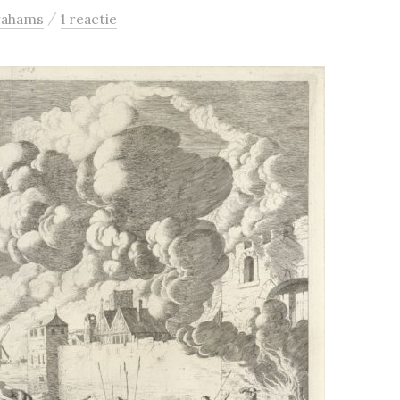
/
rahams
1 reactie