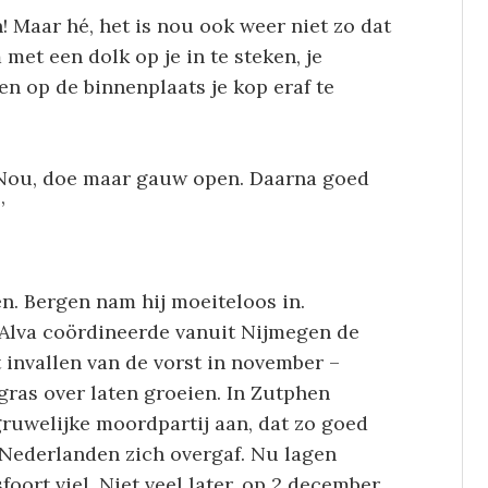
jn! Maar hé, het is nou ook weer niet zo dat
met een dolk op je in te steken, je
en op de binnenplaats je kop eraf te
. Nou, doe maar gauw open. Daarna goed
’
n. Bergen nam hij moeiteloos in.
 Alva coördineerde vanuit Nijmegen de
 invallen van de vorst in november –
 gras over laten groeien. In Zutphen
ruwelijke moordpartij aan, dat zo goed
 Nederlanden zich overgaf. Nu lagen
oort viel. Niet veel later, op 2 december,