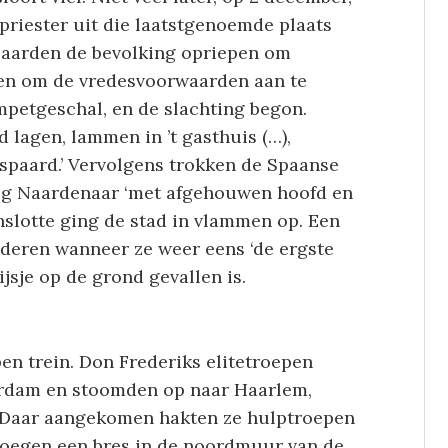
priester uit die laatstgenoemde plaats
jaarden de bevolking opriepen om
en om de vredesvoorwaarden aan te
petgeschal, en de slachting begon.
 lagen, lammen in ’t gasthuis (…),
paard.’ Vervolgens trokken de Spaanse
nig Naardenaar ‘met afgehouwen hoofd en
nslotte ging de stad in vlammen op. Een
nderen wanneer ze weer eens ‘de ergste
jsje op de grond gevallen is.
pen trein. Don Frederiks elitetroepen
rdam en stoomden op naar Haarlem,
 Daar aangekomen hakten ze hulptroepen
oegen een bres in de noordmuur van de