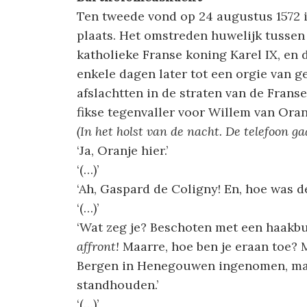
Ten tweede vond op 24 augustus 1572 
plaats. Het omstreden huwelijk tussen
katholieke Franse koning Karel IX, en 
enkele dagen later tot een orgie van g
afslachtten in de straten van de Fran
fikse tegenvaller voor Willem van Oran
(In het holst van de nacht. De telefoon gaa
‘Ja, Oranje hier.’
‘(…)’
‘Ah, Gaspard de Coligny! En, hoe was d
‘(…)’
‘Wat zeg je? Beschoten met een haakbus
affront!
Maarre, hoe ben je eraan toe? M
Bergen in Henegouwen ingenomen, maar
standhouden.’
‘(…)’