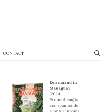
Zoeken
naar:
CONTACT
Een maand in
Managuay
(2024,
Prometheus) is
een spannende
avonturenroma