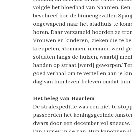
volgde het bloedbad van Naarden. Een 
beschreef hoe de binnengevallen Span
ongewapend naar het stadhuis te kom
horen. Daar verzameld hoorden ze trom
Vrouwen en kinderen, ‘zieken die te bed
kreupelen, stommen, niemand werd ges
soldaten langs de huizen, waarbij me
handen op straat [werd] geworpen.’ Te
goed verhaal om te vertellen aan je ki
dag van hun leven’ beleven omdat hun i
Het beleg van Haarlem
De strafexpeditie was een niet te stop
passeerden het koningsgezinde Amste
dwars door een december vol sneeuw.
van Lumey in de pan. Hun kanonnen sl