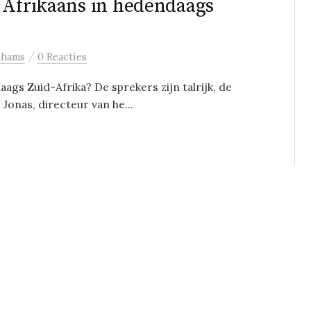
 Afrikaans in hedendaags
/
ahams
0 Reacties
ags Zuid-Afrika? De sprekers zijn talrijk, de
 Jonas, directeur van he...