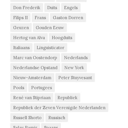
Don Frederik
Duits
Engels
Filips II
Frans
Gaston Dorren
Geuzen
Gouden Eeuw
Hertog van Alva
Hoogduits
Italiaans
Linguisticator
Marc van Oostendorp
Nederlands
Nederlandse Opstand
New York
Nieuw-Amsterdam
Peter Stuyvesant
Pools
Portugees
René van Stipriaan
Republiek
Republiek der Zeven Verenigde Nederlanden
Russell Shorto
Russisch
Selay Pamir
Spaans