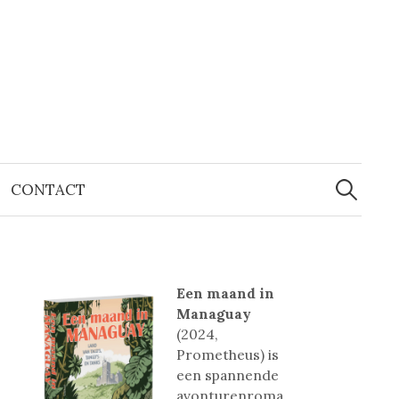
Zoeken
naar:
CONTACT
Een maand in
Managuay
(2024,
Prometheus) is
een spannende
avonturenroma