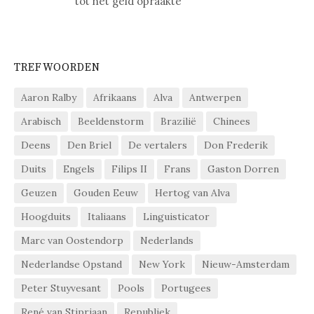
tot het geld opraakte
TREFWOORDEN
Aaron Ralby
Afrikaans
Alva
Antwerpen
Arabisch
Beeldenstorm
Brazilië
Chinees
Deens
Den Briel
De vertalers
Don Frederik
Duits
Engels
Filips II
Frans
Gaston Dorren
Geuzen
Gouden Eeuw
Hertog van Alva
Hoogduits
Italiaans
Linguisticator
Marc van Oostendorp
Nederlands
Nederlandse Opstand
New York
Nieuw-Amsterdam
Peter Stuyvesant
Pools
Portugees
René van Stipriaan
Republiek