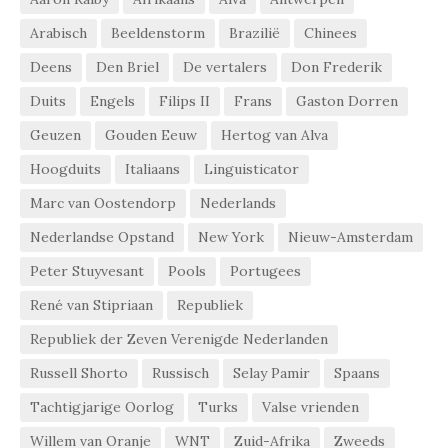
Arabisch
Beeldenstorm
Brazilië
Chinees
Deens
Den Briel
De vertalers
Don Frederik
Duits
Engels
Filips II
Frans
Gaston Dorren
Geuzen
Gouden Eeuw
Hertog van Alva
Hoogduits
Italiaans
Linguisticator
Marc van Oostendorp
Nederlands
Nederlandse Opstand
New York
Nieuw-Amsterdam
Peter Stuyvesant
Pools
Portugees
René van Stipriaan
Republiek
Republiek der Zeven Verenigde Nederlanden
Russell Shorto
Russisch
Selay Pamir
Spaans
Tachtigjarige Oorlog
Turks
Valse vrienden
Willem van Oranje
WNT
Zuid-Afrika
Zweeds