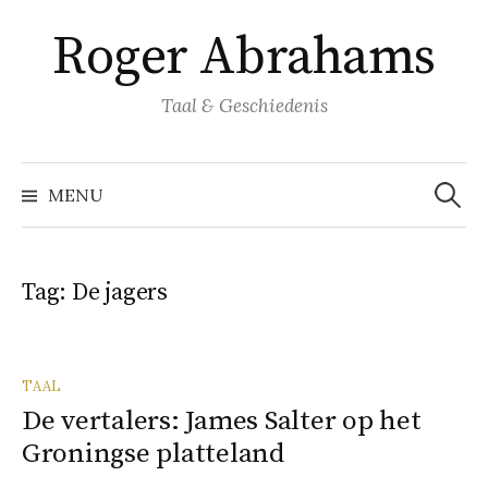
Naar
Roger Abrahams
inhoud
springen
Taal & Geschiedenis
Zoeke
naar:
MENU
Tag:
De jagers
TAAL
De vertalers: James Salter op het
Groningse platteland