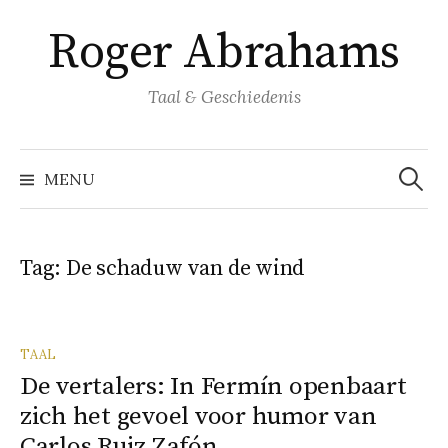
Naar
Roger Abrahams
inhoud
springen
Taal & Geschiedenis
Zoeke
naar:
MENU
Tag:
De schaduw van de wind
TAAL
De vertalers: In Fermín openbaart
zich het gevoel voor humor van
Carlos Ruiz Zafón