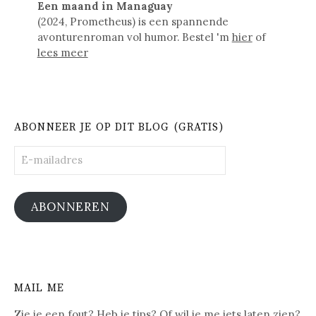
Een maand in Managuay
(2024, Prometheus) is een spannende
avonturenroman vol humor. Bestel 'm
hier
of
lees meer
ABONNEER JE OP DIT BLOG (GRATIS)
E-
mailadres
ABONNEREN
MAIL ME
Zie je een fout? Heb je tips? Of wil je me iets laten zien?