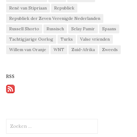
René van Stipriaan
Republiek
Republiek der Zeven Verenigde Nederlanden
Russell Shorto
Russisch
Selay Pamir
Spaans
Tachtigjarige Oorlog
Turks
Valse vrienden
Willem van Oranje
WNT
Zuid-Afrika
Zweeds
RSS
Zoeken
naar: