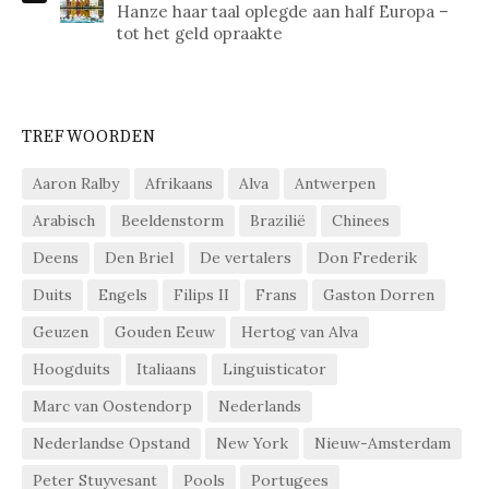
Hanze haar taal oplegde aan half Europa –
tot het geld opraakte
TREFWOORDEN
Aaron Ralby
Afrikaans
Alva
Antwerpen
Arabisch
Beeldenstorm
Brazilië
Chinees
Deens
Den Briel
De vertalers
Don Frederik
Duits
Engels
Filips II
Frans
Gaston Dorren
Geuzen
Gouden Eeuw
Hertog van Alva
Hoogduits
Italiaans
Linguisticator
Marc van Oostendorp
Nederlands
Nederlandse Opstand
New York
Nieuw-Amsterdam
Peter Stuyvesant
Pools
Portugees