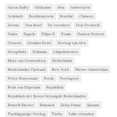
Aaron Ralby
Afrikaans
Alva
Antwerpen
Arabisch
Beeldenstorm
Brazilië
Chinees
Deens
Den Briel
De vertalers
Don Frederik
Duits
Engels
Filips II
Frans
Gaston Dorren
Geuzen
Gouden Eeuw
Hertog van Alva
Hoogduits
Italiaans
Linguisticator
Marc van Oostendorp
Nederlands
Nederlandse Opstand
New York
Nieuw-Amsterdam
Peter Stuyvesant
Pools
Portugees
René van Stipriaan
Republiek
Republiek der Zeven Verenigde Nederlanden
Russell Shorto
Russisch
Selay Pamir
Spaans
Tachtigjarige Oorlog
Turks
Valse vrienden