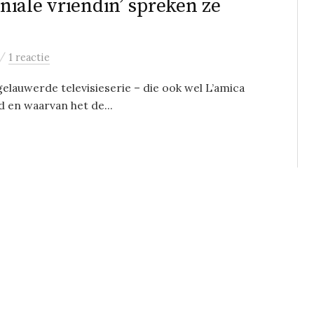
eniale vriendin’ spreken ze
/
1 reactie
gelauwerde televisieserie – die ook wel L’amica
d en waarvan het de...