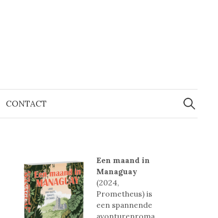
Zoeken
naar:
CONTACT
Een maand in
Managuay
(2024,
Prometheus) is
een spannende
avonturenroma