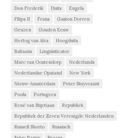
Don Frederik
Duits
Engels
Filips II
Frans
Gaston Dorren
Geuzen
Gouden Eeuw
Hertog van Alva
Hoogduits
Italiaans
Linguisticator
Marc van Oostendorp
Nederlands
Nederlandse Opstand
New York
Nieuw-Amsterdam
Peter Stuyvesant
Pools
Portugees
René van Stipriaan
Republiek
Republiek der Zeven Verenigde Nederlanden
Russell Shorto
Russisch
Selay Pamir
Spaans