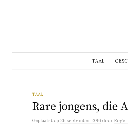
Naar
inhoud
springen
TAAL
GESC
TAAL
Rare jongens, die 
Geplaatst
op
26 september 2016
door
Roger