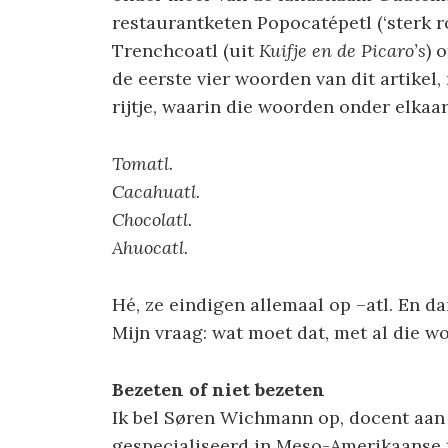
restaurantketen Popocatépetl (‘sterk r
Trenchcoatl (uit
Kuifje en de Picaro’s
) 
de eerste vier woorden
van dit artikel
rijtje, waarin die woorden onder elkaa
Tomatl.
Cacahuatl.
Chocolatl.
Ahuocatl.
Hé, ze eindigen allemaal op –atl. En da
Mijn vraag: wat moet dat, met al die w
Bezeten of niet bezeten
Ik bel Søren Wichmann op, docent aan 
gespecialiseerd in Meso-Amerikaanse t