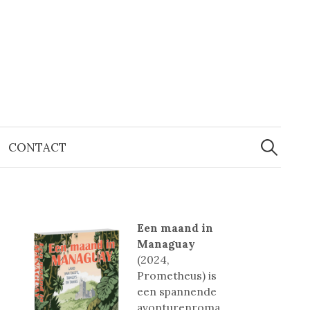
Zoeken
naar:
CONTACT
Een maand in
Managuay
(2024,
Prometheus) is
een spannende
avonturenroma