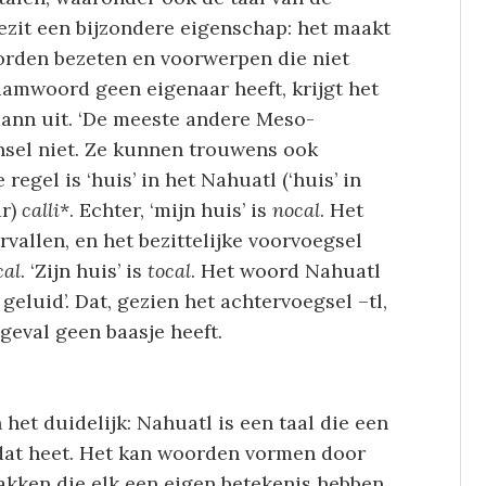
bezit een bijzondere eigenschap: het maakt
rden bezeten en voorwerpen die niet
aamwoord geen eigenaar heeft, krijgt het
mann uit. ‘De meeste andere Meso-
nsel niet. Ze kunnen trouwens ook
 regel is ‘huis’ in het Nahuatl (‘huis’ in
ar)
calli
*. Echter, ‘mijn huis’ is
nocal
. Het
rvallen, en het bezittelijke voorvoegsel
al
. ‘Zijn huis’ is
tocal
. Het woord Nahuatl
 geluid’. Dat, gezien het achtervoegsel –tl,
 geval geen baasje heeft.
het duidelijk: Nahuatl is een taal die een
s dat heet. Het kan woorden vormen door
akken die elk een eigen betekenis hebben.