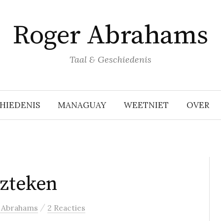
Roger Abrahams
Taal & Geschiedenis
HIEDENIS
MANAGUAY
WEETNIET
OVER
Azteken
/
 Abrahams
2 Reacties