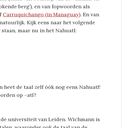
okende berg’), en van fopwoorden als
of
Carruquichango (in Managuay)
. En van
, natuurlijk. Kijk eens naar het volgende
r staan, maar nu in het Nahuatl:
n heet de taal zelf óók nog eens Nahuatl!
oorden op –atl?
de universiteit van Leiden. Wichmann is
alen, waaronder ook de taal van de