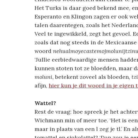
Het Turks is daar goed bekend mee, en
Esperanto en Klingon zagen er ook wel
talen daarentegen, zoals het Nederland
Veel te ingewikkeld, zegt het gevoel. 
zoals dat nog steeds in de Mexicaanse 
woord
nehualmoyecastemojmolunijtzinu
‘Jullie eerbiedwaardige mensen hadde
kunnen stoten tot ze bloedden, maar dat
moluni
, betekent zoveel als bloeden,
tz
afijn,
hier kun je dit woord in je eigen 
Wattel?
Rest de vraag: hoe spreek je het achterv
Wichmann min of meer toe. ‘Het is een 
maar in plaats van een l zeg je tl.’ En al
tomattel en sjokolattel? ‘Dan zou je e