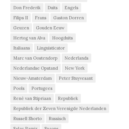
Don Frederik
Duits
Engels
Filips II
Frans
Gaston Dorren
Geuzen
Gouden Eeuw
Hertog van Alva
Hoogduits
Italiaans
Linguisticator
Marc van Oostendorp
Nederlands
Nederlandse Opstand
New York
Nieuw-Amsterdam
Peter Stuyvesant
Pools
Portugees
René van Stipriaan
Republiek
Republiek der Zeven Verenigde Nederlanden
Russell Shorto
Russisch
Selay Pamir
Spaans