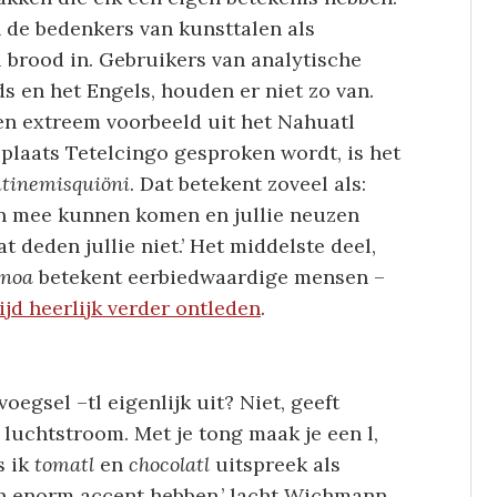
 de bedenkers van kunsttalen als
 brood in. Gebruikers van analytische
s en het Engels, houden er niet zo van.
Een extreem voorbeeld uit het Nahuatl
plaats Tetelcingo gesproken wordt, is het
tinemisquiöni
. Dat betekent zoveel als:
n mee kunnen komen en jullie neuzen
 deden jullie niet.’ Het middelste deel,
inoa
betekent eerbiedwaardige mensen –
tijd heerlijk verder ontleden
.
oegsel –tl eigenlijk uit? Niet, geeft
luchtstroom. Met je tong maak je een l,
s ik
tomatl
en
chocolatl
uitspreek als
en enorm accent hebben,’ lacht Wichmann.