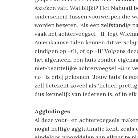
Azteken valt. Wat blijkt? Het Nahuatl 
onderscheid tussen voorwerpen die wo
worden bezeten. ‘Als een zelfstandig n
vaak het achtervoegsel –tl,’ legt Wich
Amerikaanse talen kennen dit verschij
eindigen op –tli, of op –li.’ Volgens deze
het algemeen, een huis zonder eigena
niet-bezittelijke achtervoegsel
–li
is ve
no
– is erbij gekomen. ‘Jouw huis’ is
moc
zelf betekent zoveel als ‘helder, prettig
dus kennelijk van iedereen is, of in elk
Aggludinges
Al deze voor- en achtervoegsels maken 
nogal heftige agglutinatie kent, zoal
eindeloos woorddelen aan elkaar te pl