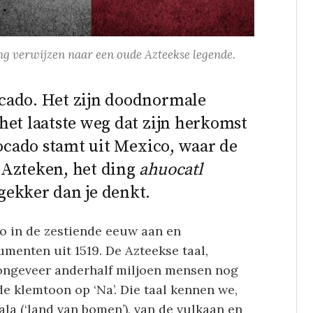
ng verwijzen naar een oude Azteekse legende.
cado. Het zijn doodnormale
het laatste weg dat zijn herkomst
vocado stamt uit Mexico, waar de
 Azteken, het ding
ahuocatl
gekker dan je denkt.
o in de zestiende eeuw aan en
menten uit 1519. De Azteekse taal,
ongeveer anderhalf miljoen mensen nog
e klemtoon op ‘Na’. Die taal kennen we,
a (‘land van bomen’), van de vulkaan en