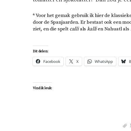
* Voor het gemak gebruik ik hier de klassiek
door de Spanjaarden. Er bestaat ook een mod
ziet, en die spelt
calli
als
kalli
en Nahuatl als
Dit delen:
Facebook
X
WhatsApp
B
Vind ik leuk: