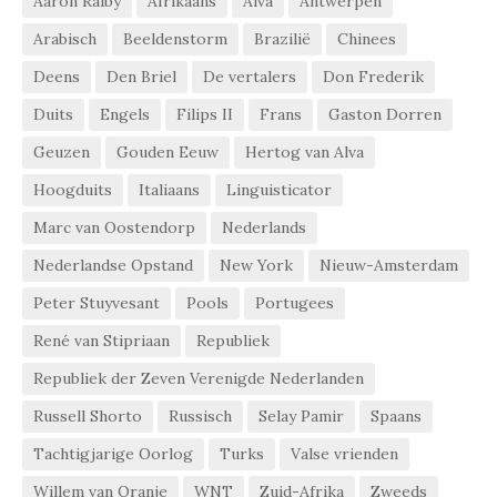
Aaron Ralby
Afrikaans
Alva
Antwerpen
Arabisch
Beeldenstorm
Brazilië
Chinees
Deens
Den Briel
De vertalers
Don Frederik
Duits
Engels
Filips II
Frans
Gaston Dorren
Geuzen
Gouden Eeuw
Hertog van Alva
Hoogduits
Italiaans
Linguisticator
Marc van Oostendorp
Nederlands
Nederlandse Opstand
New York
Nieuw-Amsterdam
Peter Stuyvesant
Pools
Portugees
René van Stipriaan
Republiek
Republiek der Zeven Verenigde Nederlanden
Russell Shorto
Russisch
Selay Pamir
Spaans
Tachtigjarige Oorlog
Turks
Valse vrienden
Willem van Oranje
WNT
Zuid-Afrika
Zweeds