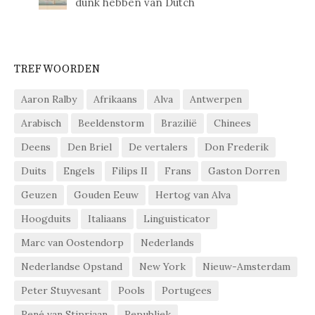
dunk hebben van Dutch
TREFWOORDEN
Aaron Ralby
Afrikaans
Alva
Antwerpen
Arabisch
Beeldenstorm
Brazilië
Chinees
Deens
Den Briel
De vertalers
Don Frederik
Duits
Engels
Filips II
Frans
Gaston Dorren
Geuzen
Gouden Eeuw
Hertog van Alva
Hoogduits
Italiaans
Linguisticator
Marc van Oostendorp
Nederlands
Nederlandse Opstand
New York
Nieuw-Amsterdam
Peter Stuyvesant
Pools
Portugees
René van Stipriaan
Republiek