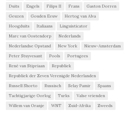
Duits
Engels
Filips II
Frans
Gaston Dorren
Geuzen
Gouden Eeuw
Hertog van Alva
Hoogduits
Italiaans
Linguisticator
Marc van Oostendorp
Nederlands
Nederlandse Opstand
New York
Nieuw-Amsterdam
Peter Stuyvesant
Pools
Portugees
René van Stipriaan
Republiek
Republiek der Zeven Verenigde Nederlanden
Russell Shorto
Russisch
Selay Pamir
Spaans
Tachtigjarige Oorlog
Turks
Valse vrienden
Willem van Oranje
WNT
Zuid-Afrika
Zweeds