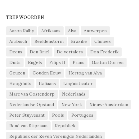
TREFWOORDEN
Aaron Ralby
Afrikaans
Alva
Antwerpen
Arabisch
Beeldenstorm
Brazilië
Chinees
Deens
Den Briel
De vertalers
Don Frederik
Duits
Engels
Filips II
Frans
Gaston Dorren
Geuzen
Gouden Eeuw
Hertog van Alva
Hoogduits
Italiaans
Linguisticator
Marc van Oostendorp
Nederlands
Nederlandse Opstand
New York
Nieuw-Amsterdam
Peter Stuyvesant
Pools
Portugees
René van Stipriaan
Republiek
Republiek der Zeven Verenigde Nederlanden