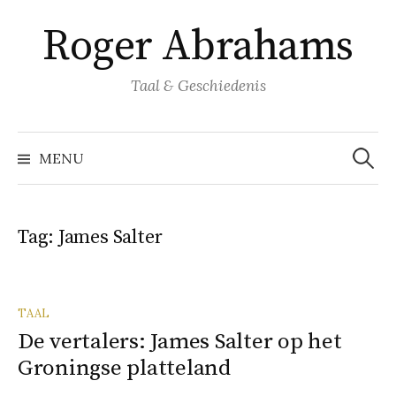
Naar
Roger Abrahams
inhoud
springen
Taal & Geschiedenis
Zoeke
naar:
MENU
Tag:
James Salter
TAAL
De vertalers: James Salter op het
Groningse platteland