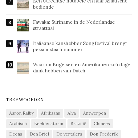
Een Utrechtse notabele en haar Aziatische
bediende
Fawaka: Suriname in de Nederlandse
straattaal
Italiaanse kanshebber Songfestival brengt
pessimistisch nummer
Waarom Engelsen en Amerikanen zo'n lage
dunk hebben van Dutch
TREFWOORDEN
Aaron Ralby
Afrikaans
Alva
Antwerpen
Arabisch
Beeldenstorm
Brazilië
Chinees
Deens
Den Briel
De vertalers
Don Frederik