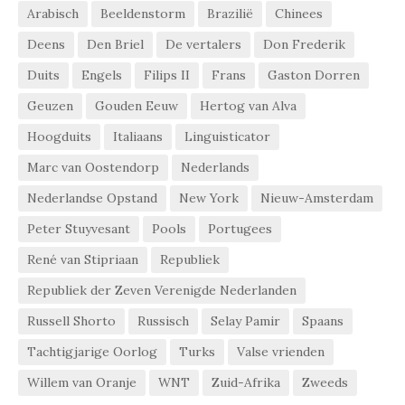
Arabisch
Beeldenstorm
Brazilië
Chinees
Deens
Den Briel
De vertalers
Don Frederik
Duits
Engels
Filips II
Frans
Gaston Dorren
Geuzen
Gouden Eeuw
Hertog van Alva
Hoogduits
Italiaans
Linguisticator
Marc van Oostendorp
Nederlands
Nederlandse Opstand
New York
Nieuw-Amsterdam
Peter Stuyvesant
Pools
Portugees
René van Stipriaan
Republiek
Republiek der Zeven Verenigde Nederlanden
Russell Shorto
Russisch
Selay Pamir
Spaans
Tachtigjarige Oorlog
Turks
Valse vrienden
Willem van Oranje
WNT
Zuid-Afrika
Zweeds