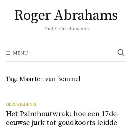
Naar
Roger Abrahams
inhoud
springen
Taal & Geschiedenis
Zoeke
naar:
MENU
Tag:
Maarten van Bommel
GESCHIEDENIS
Het Palmhoutwrak: hoe een 17de-
eeuwse jurk tot goudkoorts leidde