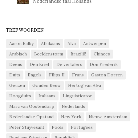
Nederlandse taal Hollands
TREFWOORDEN
Aaron Ralby
Afrikaans
Alva
Antwerpen
Arabisch
Beeldenstorm
Brazilië
Chinees
Deens
Den Briel
De vertalers
Don Frederik
Duits
Engels
Filips II
Frans
Gaston Dorren
Geuzen
Gouden Eeuw
Hertog van Alva
Hoogduits
Italiaans
Linguisticator
Marc van Oostendorp
Nederlands
Nederlandse Opstand
New York
Nieuw-Amsterdam
Peter Stuyvesant
Pools
Portugees
René van Stipriaan
Republiek