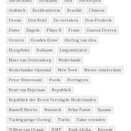
Aaron Ralby
Afrikaans
Alva
Antwerpen
Arabisch
Beeldenstorm
Brazilië
Chinees
Deens
Den Briel
De vertalers
Don Frederik
Duits
Engels
Filips II
Frans
Gaston Dorren
Geuzen
Gouden Eeuw
Hertog van Alva
Hoogduits
Italiaans
Linguisticator
Marc van Oostendorp
Nederlands
Nederlandse Opstand
New York
Nieuw-Amsterdam
Peter Stuyvesant
Pools
Portugees
René van Stipriaan
Republiek
Republiek der Zeven Verenigde Nederlanden
Russell Shorto
Russisch
Selay Pamir
Spaans
Tachtigjarige Oorlog
Turks
Valse vrienden
Willem van Oranje
WNT
Zuid-Afrika
Zweeds