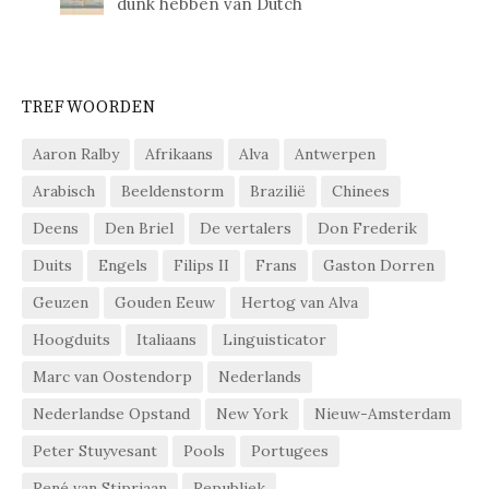
dunk hebben van Dutch
TREFWOORDEN
Aaron Ralby
Afrikaans
Alva
Antwerpen
Arabisch
Beeldenstorm
Brazilië
Chinees
Deens
Den Briel
De vertalers
Don Frederik
Duits
Engels
Filips II
Frans
Gaston Dorren
Geuzen
Gouden Eeuw
Hertog van Alva
Hoogduits
Italiaans
Linguisticator
Marc van Oostendorp
Nederlands
Nederlandse Opstand
New York
Nieuw-Amsterdam
Peter Stuyvesant
Pools
Portugees
René van Stipriaan
Republiek