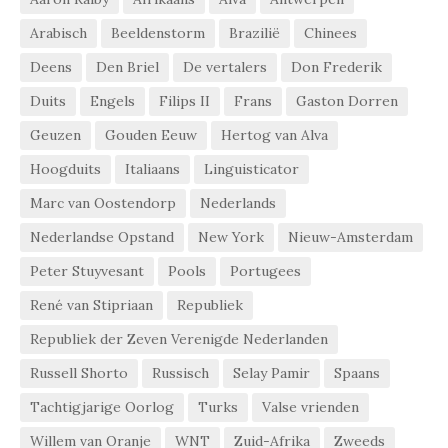
Arabisch
Beeldenstorm
Brazilië
Chinees
Deens
Den Briel
De vertalers
Don Frederik
Duits
Engels
Filips II
Frans
Gaston Dorren
Geuzen
Gouden Eeuw
Hertog van Alva
Hoogduits
Italiaans
Linguisticator
Marc van Oostendorp
Nederlands
Nederlandse Opstand
New York
Nieuw-Amsterdam
Peter Stuyvesant
Pools
Portugees
René van Stipriaan
Republiek
Republiek der Zeven Verenigde Nederlanden
Russell Shorto
Russisch
Selay Pamir
Spaans
Tachtigjarige Oorlog
Turks
Valse vrienden
Willem van Oranje
WNT
Zuid-Afrika
Zweeds