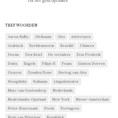
tot het geld opraakte
TREFWOORDEN
Aaron Ralby
Afrikaans
Alva
Antwerpen
Arabisch
Beeldenstorm
Brazilië
Chinees
Deens
Den Briel
De vertalers
Don Frederik
Duits
Engels
Filips II
Frans
Gaston Dorren
Geuzen
Gouden Eeuw
Hertog van Alva
Hoogduits
Italiaans
Linguisticator
Marc van Oostendorp
Nederlands
Nederlandse Opstand
New York
Nieuw-Amsterdam
Peter Stuyvesant
Pools
Portugees
René van Stipriaan
Republiek