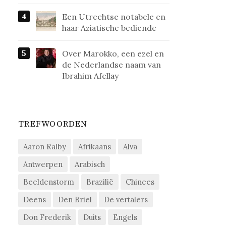
Een Utrechtse notabele en
haar Aziatische bediende
Over Marokko, een ezel en
de Nederlandse naam van
Ibrahim Afellay
TREFWOORDEN
Aaron Ralby
Afrikaans
Alva
Antwerpen
Arabisch
Beeldenstorm
Brazilië
Chinees
Deens
Den Briel
De vertalers
Don Frederik
Duits
Engels