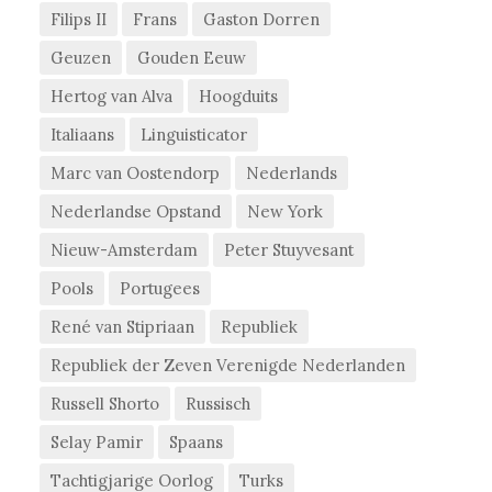
Filips II
Frans
Gaston Dorren
Geuzen
Gouden Eeuw
Hertog van Alva
Hoogduits
Italiaans
Linguisticator
Marc van Oostendorp
Nederlands
Nederlandse Opstand
New York
Nieuw-Amsterdam
Peter Stuyvesant
Pools
Portugees
René van Stipriaan
Republiek
Republiek der Zeven Verenigde Nederlanden
Russell Shorto
Russisch
Selay Pamir
Spaans
Tachtigjarige Oorlog
Turks