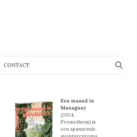
Zoeken
naar:
CONTACT
Een maand in
Managuay
(2024,
Prometheus) is
een spannende
avonturenroma