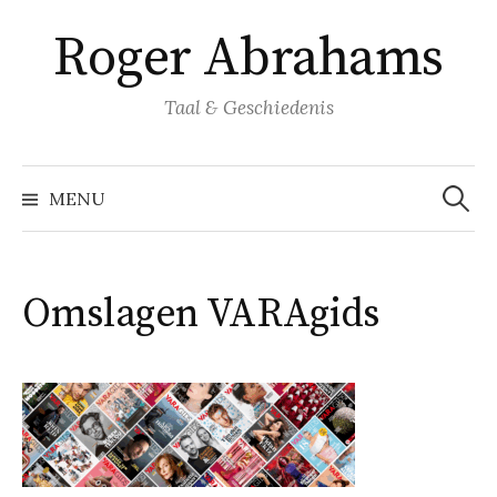
Naar
Roger Abrahams
inhoud
springen
Taal & Geschiedenis
Zoeke
naar:
MENU
Omslagen VARAgids