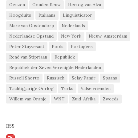
Geuzen
Gouden Eeuw
Hertog van Alva
Hoogduits
Italiaans
Linguisticator
Marc van Oostendorp
Nederlands
Nederlandse Opstand
New York
Nieuw-Amsterdam
Peter Stuyvesant
Pools
Portugees
René van Stipriaan
Republiek
Republiek der Zeven Verenigde Nederlanden
Russell Shorto
Russisch
Selay Pamir
Spaans
Tachtigjarige Oorlog
Turks
Valse vrienden
Willem van Oranje
WNT
Zuid-Afrika
Zweeds
RSS