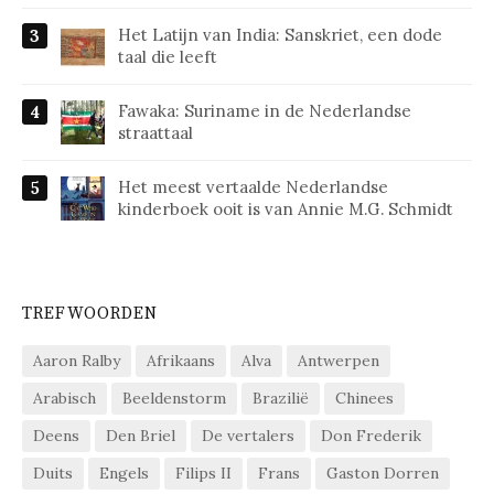
Het Latijn van India: Sanskriet, een dode
taal die leeft
Fawaka: Suriname in de Nederlandse
straattaal
Het meest vertaalde Nederlandse
kinderboek ooit is van Annie M.G. Schmidt
TREFWOORDEN
Aaron Ralby
Afrikaans
Alva
Antwerpen
Arabisch
Beeldenstorm
Brazilië
Chinees
Deens
Den Briel
De vertalers
Don Frederik
Duits
Engels
Filips II
Frans
Gaston Dorren