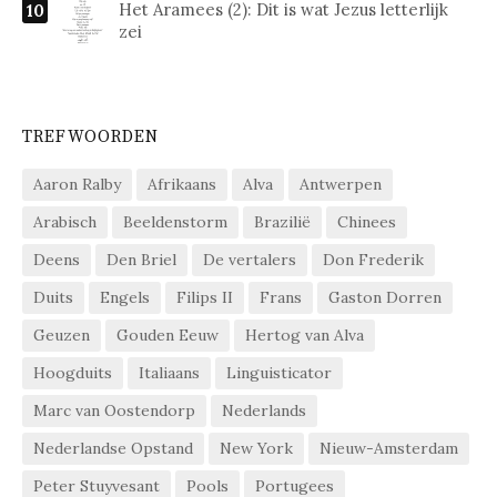
Het Aramees (2): Dit is wat Jezus letterlijk
zei
TREFWOORDEN
Aaron Ralby
Afrikaans
Alva
Antwerpen
Arabisch
Beeldenstorm
Brazilië
Chinees
Deens
Den Briel
De vertalers
Don Frederik
Duits
Engels
Filips II
Frans
Gaston Dorren
Geuzen
Gouden Eeuw
Hertog van Alva
Hoogduits
Italiaans
Linguisticator
Marc van Oostendorp
Nederlands
Nederlandse Opstand
New York
Nieuw-Amsterdam
Peter Stuyvesant
Pools
Portugees