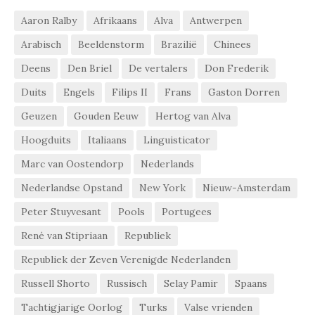
Aaron Ralby
Afrikaans
Alva
Antwerpen
Arabisch
Beeldenstorm
Brazilië
Chinees
Deens
Den Briel
De vertalers
Don Frederik
Duits
Engels
Filips II
Frans
Gaston Dorren
Geuzen
Gouden Eeuw
Hertog van Alva
Hoogduits
Italiaans
Linguisticator
Marc van Oostendorp
Nederlands
Nederlandse Opstand
New York
Nieuw-Amsterdam
Peter Stuyvesant
Pools
Portugees
René van Stipriaan
Republiek
Republiek der Zeven Verenigde Nederlanden
Russell Shorto
Russisch
Selay Pamir
Spaans
Tachtigjarige Oorlog
Turks
Valse vrienden