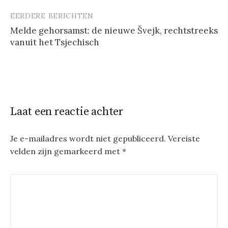
EERDERE BERICHTEN
Berichtnavigatie
Melde gehorsamst: de nieuwe Švejk, rechtstreeks
vanuit het Tsjechisch
Laat een reactie achter
Je e-mailadres wordt niet gepubliceerd.
Vereiste
velden zijn gemarkeerd met
*