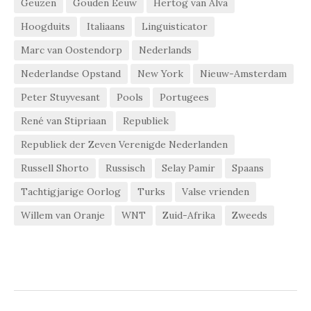
Geuzen
Gouden Eeuw
Hertog van Alva
Hoogduits
Italiaans
Linguisticator
Marc van Oostendorp
Nederlands
Nederlandse Opstand
New York
Nieuw-Amsterdam
Peter Stuyvesant
Pools
Portugees
René van Stipriaan
Republiek
Republiek der Zeven Verenigde Nederlanden
Russell Shorto
Russisch
Selay Pamir
Spaans
Tachtigjarige Oorlog
Turks
Valse vrienden
Willem van Oranje
WNT
Zuid-Afrika
Zweeds