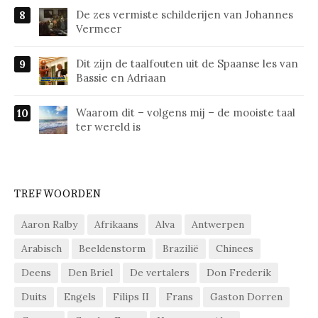
De zes vermiste schilderijen van Johannes
Vermeer
Dit zijn de taalfouten uit de Spaanse les van
Bassie en Adriaan
Waarom dit – volgens mij – de mooiste taal
ter wereld is
TREFWOORDEN
Aaron Ralby
Afrikaans
Alva
Antwerpen
Arabisch
Beeldenstorm
Brazilië
Chinees
Deens
Den Briel
De vertalers
Don Frederik
Duits
Engels
Filips II
Frans
Gaston Dorren