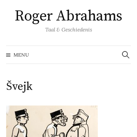
Naar
Roger Abrahams
inhoud
springen
Taal & Geschiedenis
Zoeke
naar:
MENU
Švejk