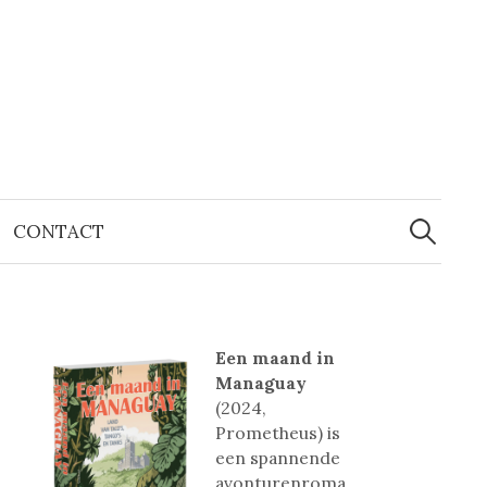
Zoeken
naar:
CONTACT
Een maand in
Managuay
(2024,
Prometheus) is
een spannende
avonturenroma