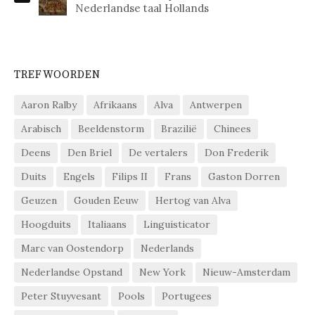
Nederlandse taal Hollands
TREFWOORDEN
Aaron Ralby
Afrikaans
Alva
Antwerpen
Arabisch
Beeldenstorm
Brazilië
Chinees
Deens
Den Briel
De vertalers
Don Frederik
Duits
Engels
Filips II
Frans
Gaston Dorren
Geuzen
Gouden Eeuw
Hertog van Alva
Hoogduits
Italiaans
Linguisticator
Marc van Oostendorp
Nederlands
Nederlandse Opstand
New York
Nieuw-Amsterdam
Peter Stuyvesant
Pools
Portugees