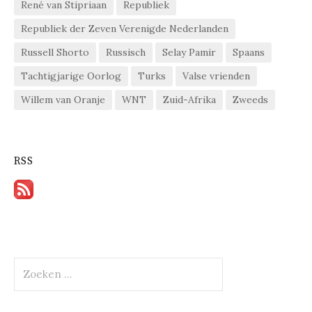
René van Stipriaan
Republiek
Republiek der Zeven Verenigde Nederlanden
Russell Shorto
Russisch
Selay Pamir
Spaans
Tachtigjarige Oorlog
Turks
Valse vrienden
Willem van Oranje
WNT
Zuid-Afrika
Zweeds
RSS
Zoeken
naar: