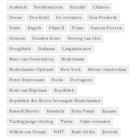
Arabisch
Beeldenstorm
Brazilië
Chinees
Deens
Den Briel
De vertalers
Don Frederik
Duits
Engels
Filips II
Frans
Gaston Dorren
Geuzen
Gouden Eeuw
Hertog van Alva
Hoogduits
Italiaans
Linguisticator
Marc van Oostendorp
Nederlands
Nederlandse Opstand
New York
Nieuw-Amsterdam
Peter Stuyvesant
Pools
Portugees
René van Stipriaan
Republiek
Republiek der Zeven Verenigde Nederlanden
Russell Shorto
Russisch
Selay Pamir
Spaans
Tachtigjarige Oorlog
Turks
Valse vrienden
Willem van Oranje
WNT
Zuid-Afrika
Zweeds