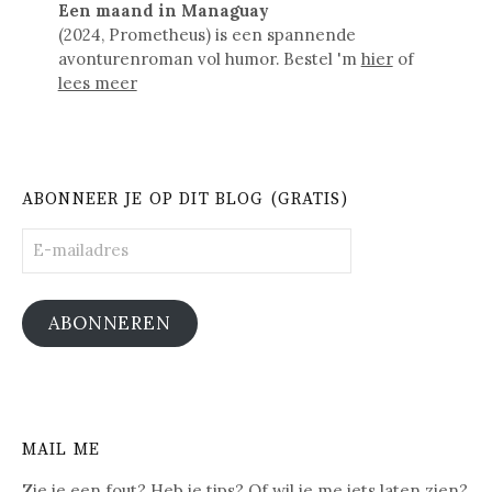
Een maand in Managuay
(2024, Prometheus) is een spannende
avonturenroman vol humor. Bestel 'm
hier
of
lees meer
ABONNEER JE OP DIT BLOG (GRATIS)
E-
mailadres
ABONNEREN
MAIL ME
Zie je een fout? Heb je tips? Of wil je me iets laten zien?