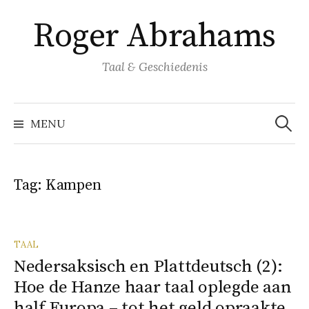
Naar
Roger Abrahams
inhoud
springen
Taal & Geschiedenis
Zoeke
naar:
MENU
Tag:
Kampen
TAAL
Nedersaksisch en Plattdeutsch (2):
Hoe de Hanze haar taal oplegde aan
half Europa – tot het geld opraakte