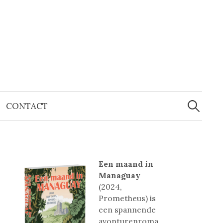
Zoeken
naar:
CONTACT
Een maand in
Managuay
(2024,
Prometheus) is
een spannende
avonturenroma