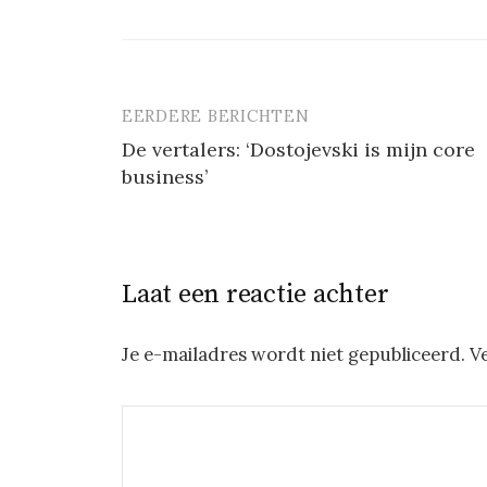
EERDERE BERICHTEN
Berichtnavigatie
De vertalers: ‘Dostojevski is mijn core
business’
Laat een reactie achter
Je e-mailadres wordt niet gepubliceerd.
V