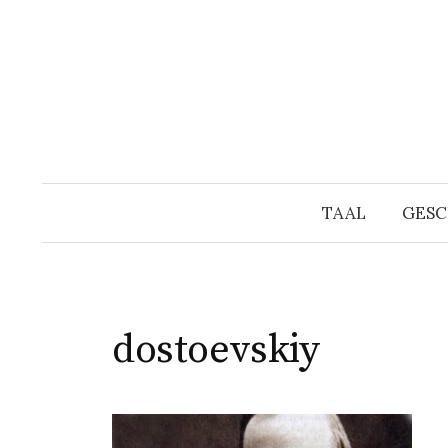
Naar
inhoud
springen
TAAL
GESC
dostoevskiy