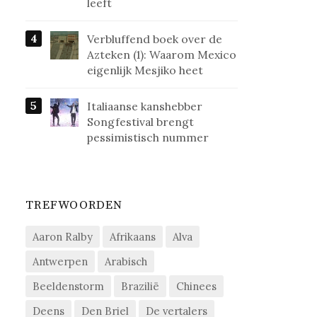
leeft
Verbluffend boek over de
Azteken (1): Waarom Mexico
eigenlijk Mesjiko heet
Italiaanse kanshebber
Songfestival brengt
pessimistisch nummer
TREFWOORDEN
Aaron Ralby
Afrikaans
Alva
Antwerpen
Arabisch
Beeldenstorm
Brazilië
Chinees
Deens
Den Briel
De vertalers