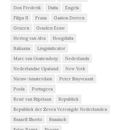
Don Frederik
Duits
Engels
Filips II
Frans
Gaston Dorren
Geuzen
Gouden Eeuw
Hertog van Alva
Hoogduits
Italiaans
Linguisticator
Marc van Oostendorp
Nederlands
Nederlandse Opstand
New York
Nieuw-Amsterdam
Peter Stuyvesant
Pools
Portugees
René van Stipriaan
Republiek
Republiek der Zeven Verenigde Nederlanden
Russell Shorto
Russisch
Selay Pamir
Spaans