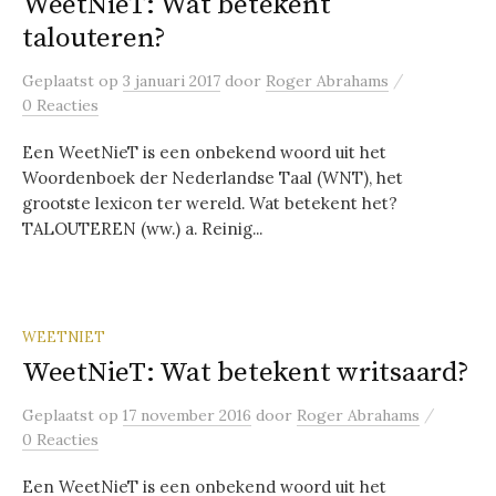
WeetNieT: Wat betekent
talouteren?
/
Geplaatst
op
3 januari 2017
door
Roger Abrahams
0 Reacties
Een WeetNieT is een onbekend woord uit het
Woordenboek der Nederlandse Taal (WNT), het
grootste lexicon ter wereld. Wat betekent het?
TALOUTEREN (ww.) a. Reinig...
WEETNIET
WeetNieT: Wat betekent writsaard?
/
Geplaatst
op
17 november 2016
door
Roger Abrahams
0 Reacties
Een WeetNieT is een onbekend woord uit het