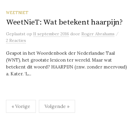
WEETNIET
WeetNieT: Wat betekent haarpijn?
/
Geplaatst
op
11 september 2016
door
Roger Abrahams
2 Reacties
Gespot in het Woordenboek der Nederlandse Taal
(WNT), het grootste lexicon ter wereld. Maar wat
betekent dit woord? HAARPIJN (znw. zonder meervoud)
a. Kater. ‘L...
Berichten
« Vorige
Volgende »
paginering