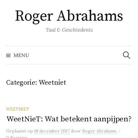
Naar
Roger Abrahams
inhoud
springen
Taal & Geschiedenis
Zoeke
naar:
MENU
Categorie:
Weetniet
WEETNIET
WeetNieT: Wat betekent aanpijpen?
/
Geplaatst
op
18 december 2017
door
Roger Abrahams
0 Reacties