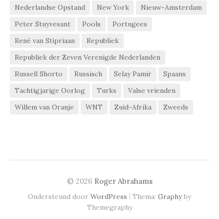
Nederlandse Opstand
New York
Nieuw-Amsterdam
Peter Stuyvesant
Pools
Portugees
René van Stipriaan
Republiek
Republiek der Zeven Verenigde Nederlanden
Russell Shorto
Russisch
Selay Pamir
Spaans
Tachtigjarige Oorlog
Turks
Valse vrienden
Willem van Oranje
WNT
Zuid-Afrika
Zweeds
© 2026
Roger Abrahams
|
Ondersteund door
WordPress
Thema:
Graphy
by
Themegraphy