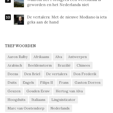
geworden en het Nederlands niet
De vertalers: Met de nieuwe Modiano is iets
geks aan de hand
TREFWOORDEN
Aaron Ralby
Afrikaans
Alva
Antwerpen
Arabisch
Beeldenstorm
Brazilië
Chinees
Deens
Den Briel
De vertalers
Don Frederik
Duits
Engels
Filips II
Frans
Gaston Dorren
Geuzen
Gouden Eeuw
Hertog van Alva
Hoogduits
Italiaans
Linguisticator
Marc van Oostendorp
Nederlands