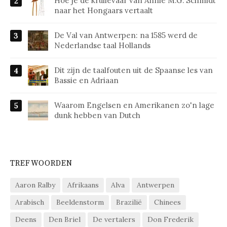
Hoe je de krullevaar van Annie M.G. Schmidt
naar het Hongaars vertaalt
De Val van Antwerpen: na 1585 werd de
Nederlandse taal Hollands
Dit zijn de taalfouten uit de Spaanse les van
Bassie en Adriaan
Waarom Engelsen en Amerikanen zo'n lage
dunk hebben van Dutch
TREFWOORDEN
Aaron Ralby
Afrikaans
Alva
Antwerpen
Arabisch
Beeldenstorm
Brazilië
Chinees
Deens
Den Briel
De vertalers
Don Frederik