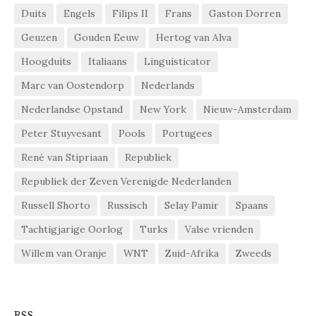
Duits
Engels
Filips II
Frans
Gaston Dorren
Geuzen
Gouden Eeuw
Hertog van Alva
Hoogduits
Italiaans
Linguisticator
Marc van Oostendorp
Nederlands
Nederlandse Opstand
New York
Nieuw-Amsterdam
Peter Stuyvesant
Pools
Portugees
René van Stipriaan
Republiek
Republiek der Zeven Verenigde Nederlanden
Russell Shorto
Russisch
Selay Pamir
Spaans
Tachtigjarige Oorlog
Turks
Valse vrienden
Willem van Oranje
WNT
Zuid-Afrika
Zweeds
RSS