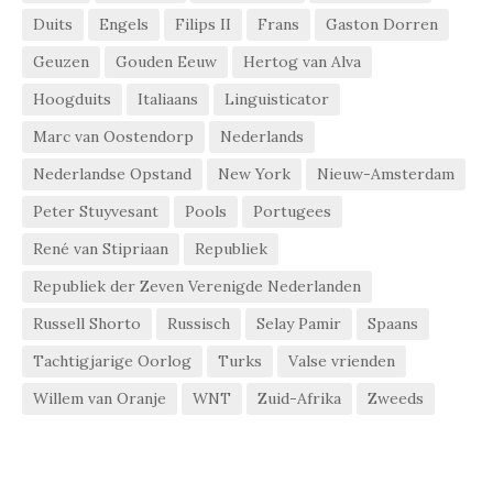
Duits
Engels
Filips II
Frans
Gaston Dorren
Geuzen
Gouden Eeuw
Hertog van Alva
Hoogduits
Italiaans
Linguisticator
Marc van Oostendorp
Nederlands
Nederlandse Opstand
New York
Nieuw-Amsterdam
Peter Stuyvesant
Pools
Portugees
René van Stipriaan
Republiek
Republiek der Zeven Verenigde Nederlanden
Russell Shorto
Russisch
Selay Pamir
Spaans
Tachtigjarige Oorlog
Turks
Valse vrienden
Willem van Oranje
WNT
Zuid-Afrika
Zweeds