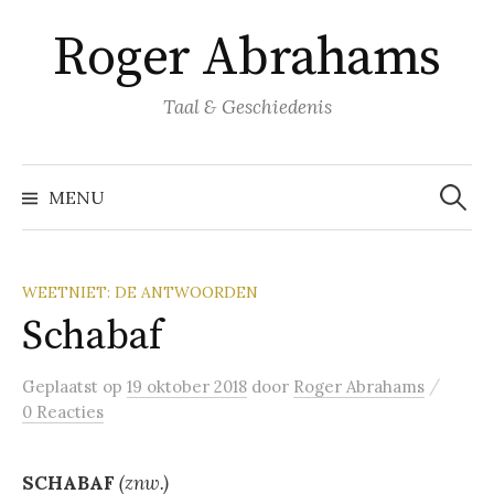
Naar
Roger Abrahams
inhoud
springen
Taal & Geschiedenis
Zoeke
naar:
MENU
WEETNIET: DE ANTWOORDEN
Schabaf
/
Geplaatst
op
19 oktober 2018
door
Roger Abrahams
0 Reacties
SCHABAF
(znw.)