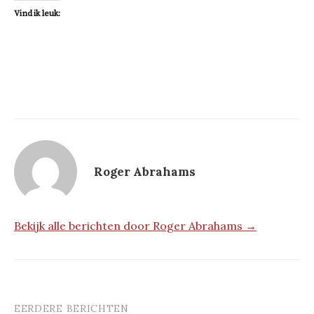
Vind ik leuk:
Roger Abrahams
Bekijk alle berichten door Roger Abrahams →
EERDERE BERICHTEN
Berichtnavigatie