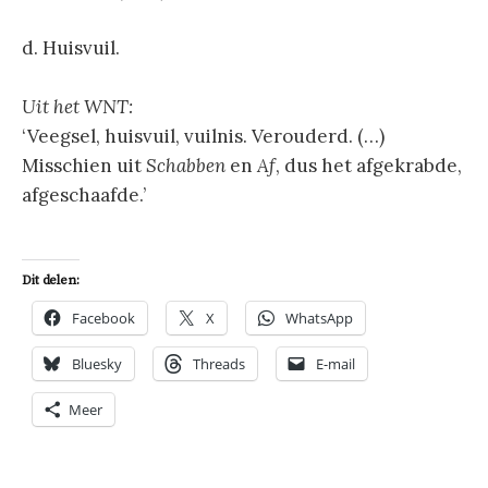
d. Huisvuil.
Uit het WNT:
‘Veegsel, huisvuil, vuilnis. Verouderd. (…)
Misschien uit
Schabben
en
Af
, dus het afgekrabde,
afgeschaafde.’
Dit delen:
Facebook
X
WhatsApp
Bluesky
Threads
E-mail
Meer