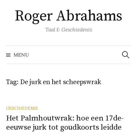
Naar
Roger Abrahams
inhoud
springen
Taal & Geschiedenis
Zoeke
naar:
MENU
Tag:
De jurk en het scheepswrak
GESCHIEDENIS
Het Palmhoutwrak: hoe een 17de-
eeuwse jurk tot goudkoorts leidde