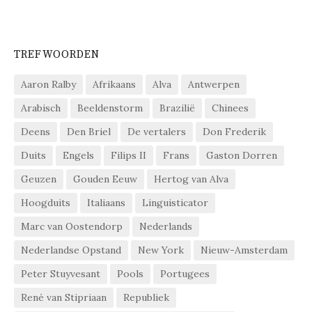
TREFWOORDEN
Aaron Ralby
Afrikaans
Alva
Antwerpen
Arabisch
Beeldenstorm
Brazilië
Chinees
Deens
Den Briel
De vertalers
Don Frederik
Duits
Engels
Filips II
Frans
Gaston Dorren
Geuzen
Gouden Eeuw
Hertog van Alva
Hoogduits
Italiaans
Linguisticator
Marc van Oostendorp
Nederlands
Nederlandse Opstand
New York
Nieuw-Amsterdam
Peter Stuyvesant
Pools
Portugees
René van Stipriaan
Republiek