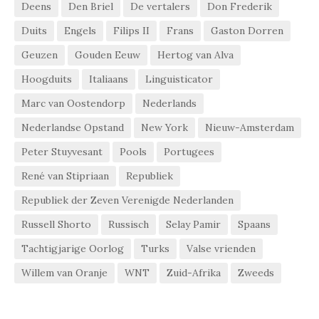
Deens
Den Briel
De vertalers
Don Frederik
Duits
Engels
Filips II
Frans
Gaston Dorren
Geuzen
Gouden Eeuw
Hertog van Alva
Hoogduits
Italiaans
Linguisticator
Marc van Oostendorp
Nederlands
Nederlandse Opstand
New York
Nieuw-Amsterdam
Peter Stuyvesant
Pools
Portugees
René van Stipriaan
Republiek
Republiek der Zeven Verenigde Nederlanden
Russell Shorto
Russisch
Selay Pamir
Spaans
Tachtigjarige Oorlog
Turks
Valse vrienden
Willem van Oranje
WNT
Zuid-Afrika
Zweeds