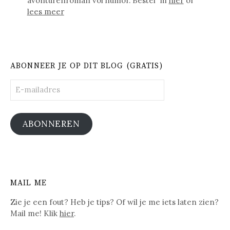
avonturenroman vol humor. Bestel 'm
hier
of
lees meer
ABONNEER JE OP DIT BLOG (GRATIS)
E-
mailadres
ABONNEREN
MAIL ME
Zie je een fout? Heb je tips? Of wil je me iets laten zien?
Mail me! Klik
hier
.