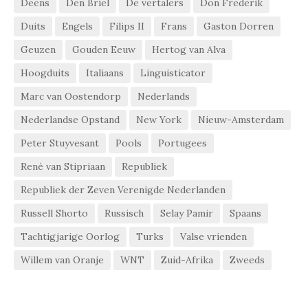
Deens
Den Briel
De vertalers
Don Frederik
Duits
Engels
Filips II
Frans
Gaston Dorren
Geuzen
Gouden Eeuw
Hertog van Alva
Hoogduits
Italiaans
Linguisticator
Marc van Oostendorp
Nederlands
Nederlandse Opstand
New York
Nieuw-Amsterdam
Peter Stuyvesant
Pools
Portugees
René van Stipriaan
Republiek
Republiek der Zeven Verenigde Nederlanden
Russell Shorto
Russisch
Selay Pamir
Spaans
Tachtigjarige Oorlog
Turks
Valse vrienden
Willem van Oranje
WNT
Zuid-Afrika
Zweeds