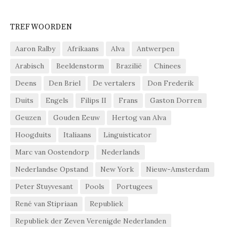
TREFWOORDEN
Aaron Ralby
Afrikaans
Alva
Antwerpen
Arabisch
Beeldenstorm
Brazilië
Chinees
Deens
Den Briel
De vertalers
Don Frederik
Duits
Engels
Filips II
Frans
Gaston Dorren
Geuzen
Gouden Eeuw
Hertog van Alva
Hoogduits
Italiaans
Linguisticator
Marc van Oostendorp
Nederlands
Nederlandse Opstand
New York
Nieuw-Amsterdam
Peter Stuyvesant
Pools
Portugees
René van Stipriaan
Republiek
Republiek der Zeven Verenigde Nederlanden