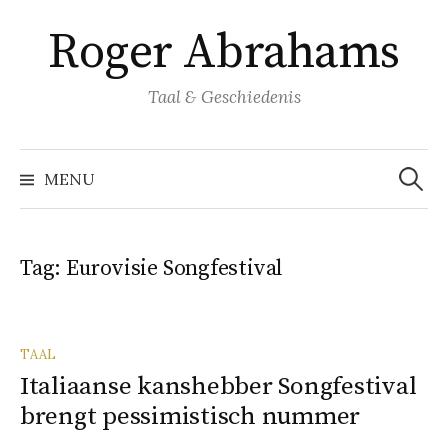
Naar
Roger Abrahams
inhoud
springen
Taal & Geschiedenis
Zoeke
naar:
MENU
Tag:
Eurovisie Songfestival
TAAL
Italiaanse kanshebber Songfestival
brengt pessimistisch nummer