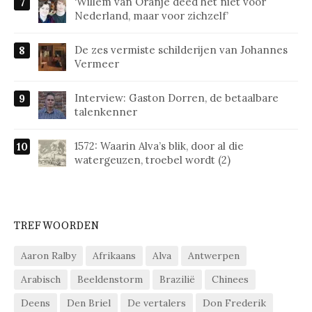
‘Willem van Oranje deed het niet voor
Nederland, maar voor zichzelf’
De zes vermiste schilderijen van Johannes
Vermeer
Interview: Gaston Dorren, de betaalbare
talenkenner
1572: Waarin Alva’s blik, door al die
watergeuzen, troebel wordt (2)
TREFWOORDEN
Aaron Ralby
Afrikaans
Alva
Antwerpen
Arabisch
Beeldenstorm
Brazilië
Chinees
Deens
Den Briel
De vertalers
Don Frederik