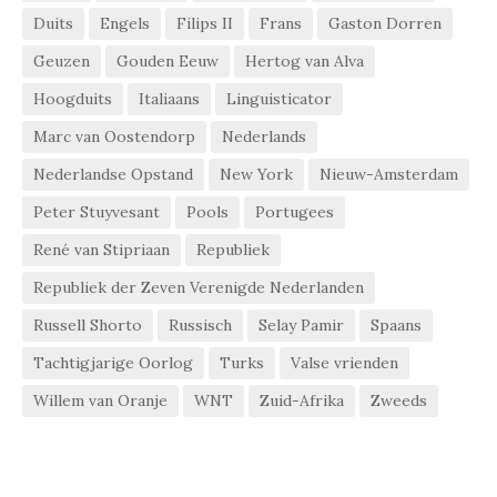
Duits
Engels
Filips II
Frans
Gaston Dorren
Geuzen
Gouden Eeuw
Hertog van Alva
Hoogduits
Italiaans
Linguisticator
Marc van Oostendorp
Nederlands
Nederlandse Opstand
New York
Nieuw-Amsterdam
Peter Stuyvesant
Pools
Portugees
René van Stipriaan
Republiek
Republiek der Zeven Verenigde Nederlanden
Russell Shorto
Russisch
Selay Pamir
Spaans
Tachtigjarige Oorlog
Turks
Valse vrienden
Willem van Oranje
WNT
Zuid-Afrika
Zweeds