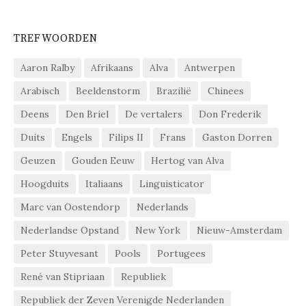
TREFWOORDEN
Aaron Ralby
Afrikaans
Alva
Antwerpen
Arabisch
Beeldenstorm
Brazilië
Chinees
Deens
Den Briel
De vertalers
Don Frederik
Duits
Engels
Filips II
Frans
Gaston Dorren
Geuzen
Gouden Eeuw
Hertog van Alva
Hoogduits
Italiaans
Linguisticator
Marc van Oostendorp
Nederlands
Nederlandse Opstand
New York
Nieuw-Amsterdam
Peter Stuyvesant
Pools
Portugees
René van Stipriaan
Republiek
Republiek der Zeven Verenigde Nederlanden