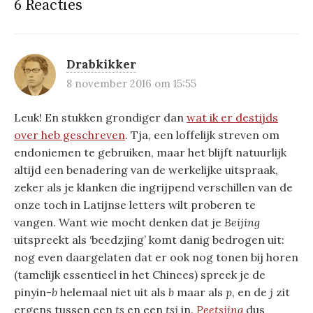
6 Reacties
Drabkikker
8 november 2016 om 15:55
Leuk! En stukken grondiger dan
wat ik er destijds
over heb geschreven
. Tja, een loffelijk streven om
endoniemen te gebruiken, maar het blijft natuurlijk
altijd een benadering van de werkelijke uitspraak,
zeker als je klanken die ingrijpend verschillen van de
onze toch in Latijnse letters wilt proberen te
vangen. Want wie mocht denken dat je
Beijing
uitspreekt als ‘beedzjing’ komt danig bedrogen uit:
nog even daargelaten dat er ook nog tonen bij horen
(tamelijk essentieel in het Chinees) spreek je de
pinyin-
b
helemaal niet uit als
b
maar als
p
, en de
j
zit
ergens tussen een
ts
en een
tsj
in.
Peetsjing
dus