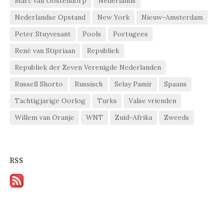
Marc van Oostendorp
Nederlands
Nederlandse Opstand
New York
Nieuw-Amsterdam
Peter Stuyvesant
Pools
Portugees
René van Stipriaan
Republiek
Republiek der Zeven Verenigde Nederlanden
Russell Shorto
Russisch
Selay Pamir
Spaans
Tachtigjarige Oorlog
Turks
Valse vrienden
Willem van Oranje
WNT
Zuid-Afrika
Zweeds
RSS