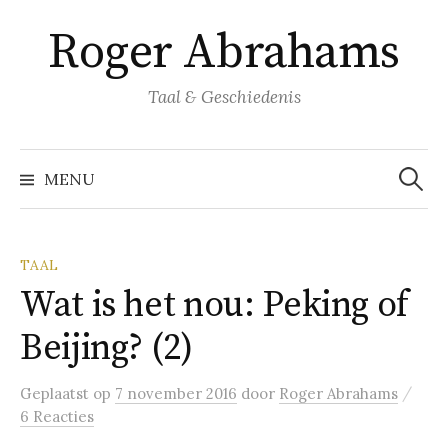
Naar
Roger Abrahams
inhoud
springen
Taal & Geschiedenis
Zoeke
naar:
MENU
TAAL
Wat is het nou: Peking of
Beijing? (2)
/
Geplaatst
op
7 november 2016
door
Roger Abrahams
6 Reacties