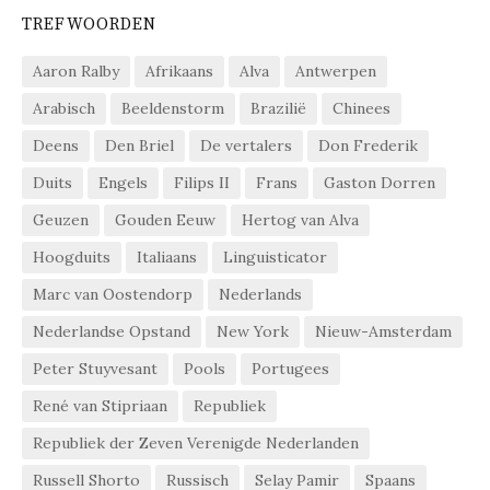
TREFWOORDEN
Aaron Ralby
Afrikaans
Alva
Antwerpen
Arabisch
Beeldenstorm
Brazilië
Chinees
Deens
Den Briel
De vertalers
Don Frederik
Duits
Engels
Filips II
Frans
Gaston Dorren
Geuzen
Gouden Eeuw
Hertog van Alva
Hoogduits
Italiaans
Linguisticator
Marc van Oostendorp
Nederlands
Nederlandse Opstand
New York
Nieuw-Amsterdam
Peter Stuyvesant
Pools
Portugees
René van Stipriaan
Republiek
Republiek der Zeven Verenigde Nederlanden
Russell Shorto
Russisch
Selay Pamir
Spaans