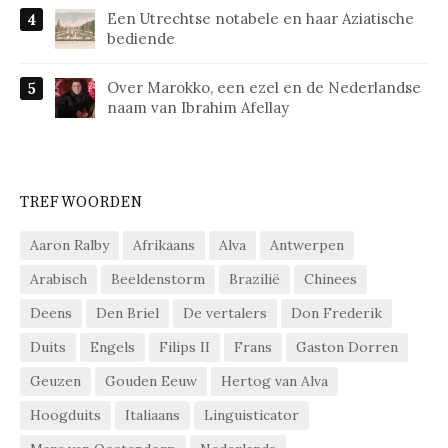
Een Utrechtse notabele en haar Aziatische
bediende
Over Marokko, een ezel en de Nederlandse
naam van Ibrahim Afellay
TREFWOORDEN
Aaron Ralby
Afrikaans
Alva
Antwerpen
Arabisch
Beeldenstorm
Brazilië
Chinees
Deens
Den Briel
De vertalers
Don Frederik
Duits
Engels
Filips II
Frans
Gaston Dorren
Geuzen
Gouden Eeuw
Hertog van Alva
Hoogduits
Italiaans
Linguisticator