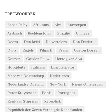
TREFWOORDEN
Aaron Ralby
Afrikaans
Alva
Antwerpen
Arabisch
Beeldenstorm
Brazilië
Chinees
Deens
Den Briel
De vertalers
Don Frederik
Duits
Engels
Filips II
Frans
Gaston Dorren
Geuzen
Gouden Eeuw
Hertog van Alva
Hoogduits
Italiaans
Linguisticator
Marc van Oostendorp
Nederlands
Nederlandse Opstand
New York
Nieuw-Amsterdam
Peter Stuyvesant
Pools
Portugees
René van Stipriaan
Republiek
Republiek der Zeven Verenigde Nederlanden