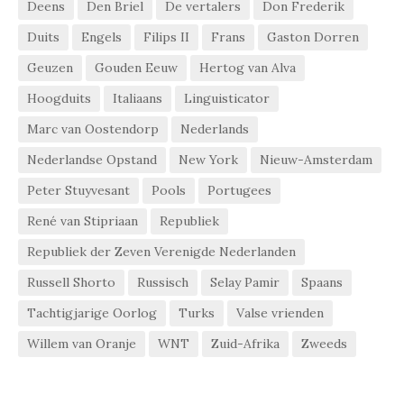
Deens
Den Briel
De vertalers
Don Frederik
Duits
Engels
Filips II
Frans
Gaston Dorren
Geuzen
Gouden Eeuw
Hertog van Alva
Hoogduits
Italiaans
Linguisticator
Marc van Oostendorp
Nederlands
Nederlandse Opstand
New York
Nieuw-Amsterdam
Peter Stuyvesant
Pools
Portugees
René van Stipriaan
Republiek
Republiek der Zeven Verenigde Nederlanden
Russell Shorto
Russisch
Selay Pamir
Spaans
Tachtigjarige Oorlog
Turks
Valse vrienden
Willem van Oranje
WNT
Zuid-Afrika
Zweeds