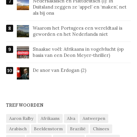
Nedersaksisch en Plattdeutsch (1): In
Duitsland zeggen ze ‘appel’ en ‘maken’, net
als bij ons
Waarom het Portugees een wereldtaal is
geworden en het Nederlands niet
Snaakse voël: Afrikaans in vogelvlucht (op
basis van een Deon Meyer-thriller)
De snor van Erdogan (2)
TREFWOORDEN
Aaron Ralby
Afrikaans
Alva
Antwerpen
Arabisch
Beeldenstorm
Brazilië
Chinees