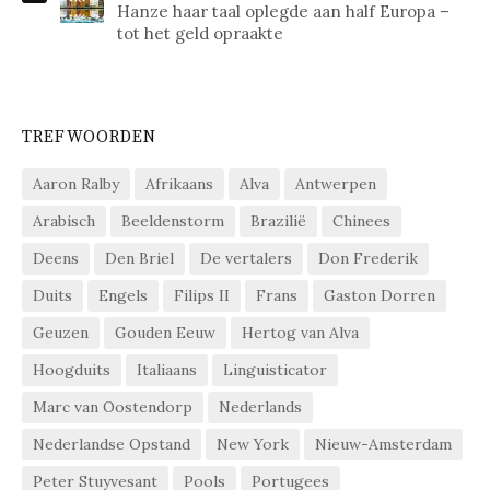
Hanze haar taal oplegde aan half Europa –
tot het geld opraakte
TREFWOORDEN
Aaron Ralby
Afrikaans
Alva
Antwerpen
Arabisch
Beeldenstorm
Brazilië
Chinees
Deens
Den Briel
De vertalers
Don Frederik
Duits
Engels
Filips II
Frans
Gaston Dorren
Geuzen
Gouden Eeuw
Hertog van Alva
Hoogduits
Italiaans
Linguisticator
Marc van Oostendorp
Nederlands
Nederlandse Opstand
New York
Nieuw-Amsterdam
Peter Stuyvesant
Pools
Portugees