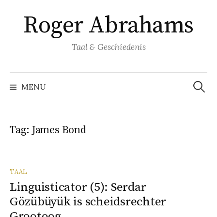
Naar
Roger Abrahams
inhoud
springen
Taal & Geschiedenis
Zoeke
naar:
MENU
Tag:
James Bond
TAAL
Linguisticator (5): Serdar
Gözübüyük is scheidsrechter
Grootoog