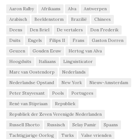
Aaron Ralby
Afrikaans
Alva
Antwerpen
Arabisch
Beeldenstorm
Brazilië
Chinees
Deens
Den Briel
De vertalers
Don Frederik
Duits
Engels
Filips II
Frans
Gaston Dorren
Geuzen
Gouden Eeuw
Hertog van Alva
Hoogduits
Italiaans
Linguisticator
Marc van Oostendorp
Nederlands
Nederlandse Opstand
New York
Nieuw-Amsterdam
Peter Stuyvesant
Pools
Portugees
René van Stipriaan
Republiek
Republiek der Zeven Verenigde Nederlanden
Russell Shorto
Russisch
Selay Pamir
Spaans
Tachtigjarige Oorlog
Turks
Valse vrienden