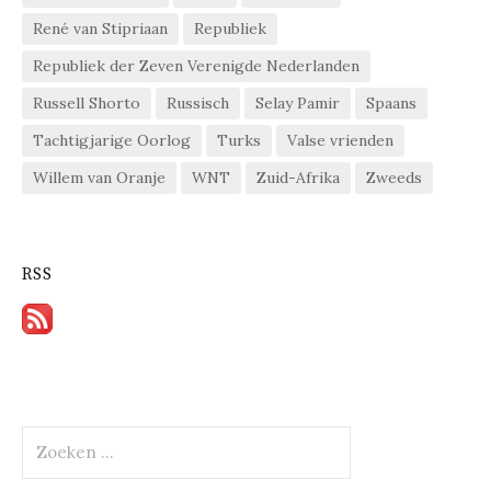
René van Stipriaan
Republiek
Republiek der Zeven Verenigde Nederlanden
Russell Shorto
Russisch
Selay Pamir
Spaans
Tachtigjarige Oorlog
Turks
Valse vrienden
Willem van Oranje
WNT
Zuid-Afrika
Zweeds
RSS
Zoeken
naar: