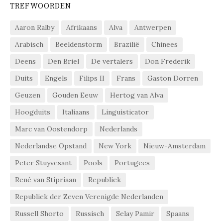
TREFWOORDEN
Aaron Ralby
Afrikaans
Alva
Antwerpen
Arabisch
Beeldenstorm
Brazilië
Chinees
Deens
Den Briel
De vertalers
Don Frederik
Duits
Engels
Filips II
Frans
Gaston Dorren
Geuzen
Gouden Eeuw
Hertog van Alva
Hoogduits
Italiaans
Linguisticator
Marc van Oostendorp
Nederlands
Nederlandse Opstand
New York
Nieuw-Amsterdam
Peter Stuyvesant
Pools
Portugees
René van Stipriaan
Republiek
Republiek der Zeven Verenigde Nederlanden
Russell Shorto
Russisch
Selay Pamir
Spaans