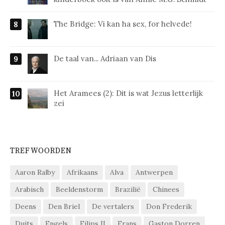
The Bridge: Vi kan ha sex, for helvede!
De taal van... Adriaan van Dis
Het Aramees (2): Dit is wat Jezus letterlijk
zei
TREFWOORDEN
Aaron Ralby
Afrikaans
Alva
Antwerpen
Arabisch
Beeldenstorm
Brazilië
Chinees
Deens
Den Briel
De vertalers
Don Frederik
Duits
Engels
Filips II
Frans
Gaston Dorren