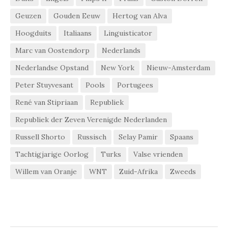
Geuzen
Gouden Eeuw
Hertog van Alva
Hoogduits
Italiaans
Linguisticator
Marc van Oostendorp
Nederlands
Nederlandse Opstand
New York
Nieuw-Amsterdam
Peter Stuyvesant
Pools
Portugees
René van Stipriaan
Republiek
Republiek der Zeven Verenigde Nederlanden
Russell Shorto
Russisch
Selay Pamir
Spaans
Tachtigjarige Oorlog
Turks
Valse vrienden
Willem van Oranje
WNT
Zuid-Afrika
Zweeds