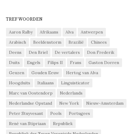
TREFWOORDEN
Aaron Ralby
Afrikaans
Alva
Antwerpen
Arabisch
Beeldenstorm
Brazilië
Chinees
Deens
Den Briel
De vertalers
Don Frederik
Duits
Engels
Filips II
Frans
Gaston Dorren
Geuzen
Gouden Eeuw
Hertog van Alva
Hoogduits
Italiaans
Linguisticator
Marc van Oostendorp
Nederlands
Nederlandse Opstand
New York
Nieuw-Amsterdam
Peter Stuyvesant
Pools
Portugees
René van Stipriaan
Republiek
Republiek der Zeven Verenigde Nederlanden