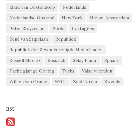
Marc van Oostendorp
Nederlands
Nederlandse Opstand
New York
Nieuw-Amsterdam
Peter Stuyvesant
Pools
Portugees
René van Stipriaan
Republiek
Republiek der Zeven Verenigde Nederlanden
Russell Shorto
Russisch
Selay Pamir
Spaans
Tachtigjarige Oorlog
Turks
Valse vrienden
Willem van Oranje
WNT
Zuid-Afrika
Zweeds
RSS