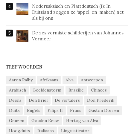
Nedersaksisch en Plattdeutsch (1): In
Duitsland zeggen ze ‘appel’ en ‘maken’, net
als bij ons
De zes vermiste schilderijen van Johannes
Vermeer
TREFWOORDEN
Aaron Ralby
Afrikaans
Alva
Antwerpen
Arabisch
Beeldenstorm
Brazilië
Chinees
Deens
Den Briel
De vertalers
Don Frederik
Duits
Engels
Filips II
Frans
Gaston Dorren
Geuzen
Gouden Eeuw
Hertog van Alva
Hoogduits
Italiaans
Linguisticator