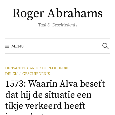
Naar
Roger Abrahams
inhoud
springen
Taal & Geschiedenis
Zoeke
naar:
MENU
DE TACHTIGJARIGE OORLOG IN 80
DELEN
GESCHIEDENIS
/
1573: Waarin Alva beseft
dat hij de situatie een
tikje verkeerd heeft