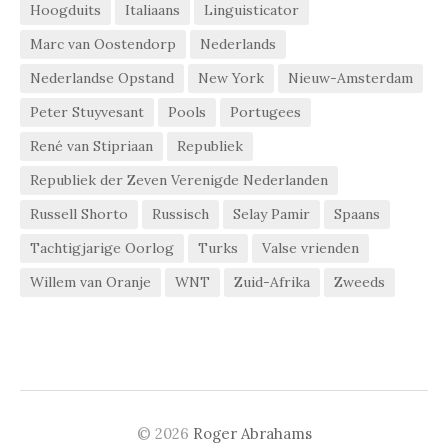
Hoogduits
Italiaans
Linguisticator
Marc van Oostendorp
Nederlands
Nederlandse Opstand
New York
Nieuw-Amsterdam
Peter Stuyvesant
Pools
Portugees
René van Stipriaan
Republiek
Republiek der Zeven Verenigde Nederlanden
Russell Shorto
Russisch
Selay Pamir
Spaans
Tachtigjarige Oorlog
Turks
Valse vrienden
Willem van Oranje
WNT
Zuid-Afrika
Zweeds
© 2026
Roger Abrahams