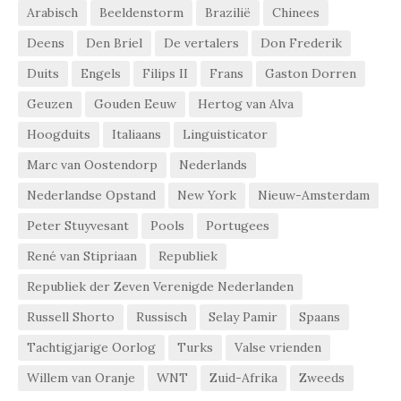
Arabisch
Beeldenstorm
Brazilië
Chinees
Deens
Den Briel
De vertalers
Don Frederik
Duits
Engels
Filips II
Frans
Gaston Dorren
Geuzen
Gouden Eeuw
Hertog van Alva
Hoogduits
Italiaans
Linguisticator
Marc van Oostendorp
Nederlands
Nederlandse Opstand
New York
Nieuw-Amsterdam
Peter Stuyvesant
Pools
Portugees
René van Stipriaan
Republiek
Republiek der Zeven Verenigde Nederlanden
Russell Shorto
Russisch
Selay Pamir
Spaans
Tachtigjarige Oorlog
Turks
Valse vrienden
Willem van Oranje
WNT
Zuid-Afrika
Zweeds