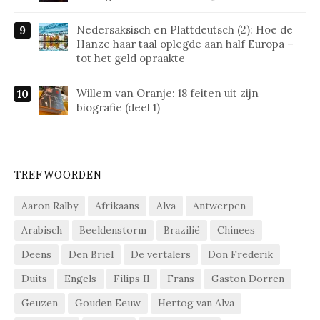
Nedersaksisch en Plattdeutsch (2): Hoe de
Hanze haar taal oplegde aan half Europa –
tot het geld opraakte
Willem van Oranje: 18 feiten uit zijn
biografie (deel 1)
TREFWOORDEN
Aaron Ralby
Afrikaans
Alva
Antwerpen
Arabisch
Beeldenstorm
Brazilië
Chinees
Deens
Den Briel
De vertalers
Don Frederik
Duits
Engels
Filips II
Frans
Gaston Dorren
Geuzen
Gouden Eeuw
Hertog van Alva