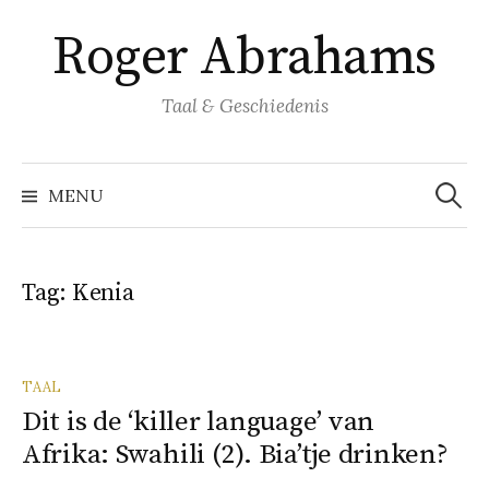
Naar
Roger Abrahams
inhoud
springen
Taal & Geschiedenis
Zoeke
naar:
MENU
Tag:
Kenia
TAAL
Dit is de ‘killer language’ van
Afrika: Swahili (2). Bia’tje drinken?