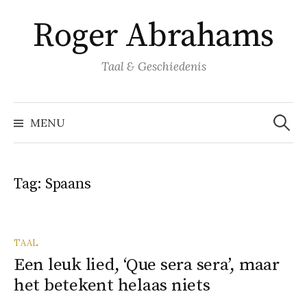
Naar
Roger Abrahams
inhoud
springen
Taal & Geschiedenis
Zoeke
naar:
MENU
Tag:
Spaans
TAAL
Een leuk lied, ‘Que sera sera’, maar
het betekent helaas niets