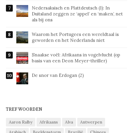
Nedersaksisch en Plattdeutsch (1): In
Duitsland zeggen ze ‘appel’ en ‘maken’, net
als bij ons
Waarom het Portugees een wereldtaal is
geworden en het Nederlands niet
Snaakse voël: Afrikaans in vogelvlucht (op
basis van een Deon Meyer-thriller)
De snor van Erdogan (2)
TREFWOORDEN
Aaron Ralby
Afrikaans
Alva
Antwerpen
Arabisch
Beeldenstorm
Brazilië
Chinees