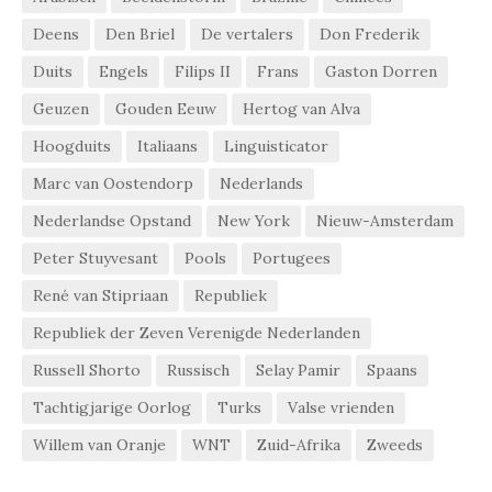
Deens
Den Briel
De vertalers
Don Frederik
Duits
Engels
Filips II
Frans
Gaston Dorren
Geuzen
Gouden Eeuw
Hertog van Alva
Hoogduits
Italiaans
Linguisticator
Marc van Oostendorp
Nederlands
Nederlandse Opstand
New York
Nieuw-Amsterdam
Peter Stuyvesant
Pools
Portugees
René van Stipriaan
Republiek
Republiek der Zeven Verenigde Nederlanden
Russell Shorto
Russisch
Selay Pamir
Spaans
Tachtigjarige Oorlog
Turks
Valse vrienden
Willem van Oranje
WNT
Zuid-Afrika
Zweeds