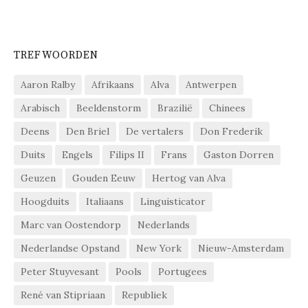
TREFWOORDEN
Aaron Ralby
Afrikaans
Alva
Antwerpen
Arabisch
Beeldenstorm
Brazilië
Chinees
Deens
Den Briel
De vertalers
Don Frederik
Duits
Engels
Filips II
Frans
Gaston Dorren
Geuzen
Gouden Eeuw
Hertog van Alva
Hoogduits
Italiaans
Linguisticator
Marc van Oostendorp
Nederlands
Nederlandse Opstand
New York
Nieuw-Amsterdam
Peter Stuyvesant
Pools
Portugees
René van Stipriaan
Republiek