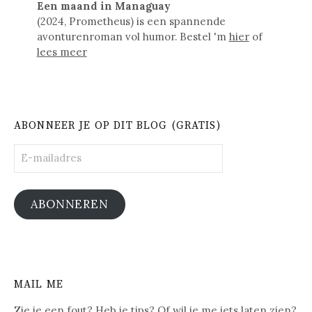
Een maand in Managuay
(2024, Prometheus) is een spannende
avonturenroman vol humor. Bestel 'm
hier
of
lees meer
ABONNEER JE OP DIT BLOG (GRATIS)
E-
mailadres
ABONNEREN
MAIL ME
Zie je een fout? Heb je tips? Of wil je me iets laten zien?