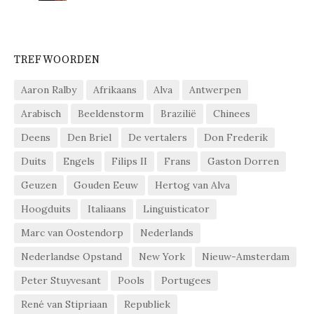
TREFWOORDEN
Aaron Ralby
Afrikaans
Alva
Antwerpen
Arabisch
Beeldenstorm
Brazilië
Chinees
Deens
Den Briel
De vertalers
Don Frederik
Duits
Engels
Filips II
Frans
Gaston Dorren
Geuzen
Gouden Eeuw
Hertog van Alva
Hoogduits
Italiaans
Linguisticator
Marc van Oostendorp
Nederlands
Nederlandse Opstand
New York
Nieuw-Amsterdam
Peter Stuyvesant
Pools
Portugees
René van Stipriaan
Republiek