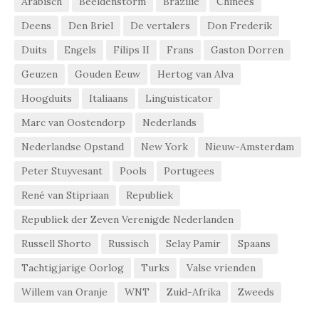
Arabisch
Beeldenstorm
Brazilië
Chinees
Deens
Den Briel
De vertalers
Don Frederik
Duits
Engels
Filips II
Frans
Gaston Dorren
Geuzen
Gouden Eeuw
Hertog van Alva
Hoogduits
Italiaans
Linguisticator
Marc van Oostendorp
Nederlands
Nederlandse Opstand
New York
Nieuw-Amsterdam
Peter Stuyvesant
Pools
Portugees
René van Stipriaan
Republiek
Republiek der Zeven Verenigde Nederlanden
Russell Shorto
Russisch
Selay Pamir
Spaans
Tachtigjarige Oorlog
Turks
Valse vrienden
Willem van Oranje
WNT
Zuid-Afrika
Zweeds