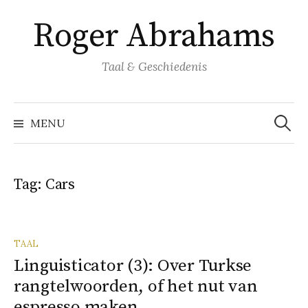
Naar
Roger Abrahams
inhoud
springen
Taal & Geschiedenis
Zoeke
naar:
MENU
Tag:
Cars
TAAL
Linguisticator (3): Over Turkse
rangtelwoorden, of het nut van
espresso maken