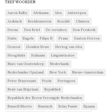
TREFWOORDEN
Aaron Ralby
Afrikaans
Alva
Antwerpen
Arabisch
Beeldenstorm
Brazilië
Chinees
Deens
Den Briel
De vertalers
Don Frederik
Duits
Engels
Filips II
Frans
Gaston Dorren
Geuzen
Gouden Eeuw
Hertog van Alva
Hoogduits
Italiaans
Linguisticator
Marc van Oostendorp
Nederlands
Nederlandse Opstand
New York
Nieuw-Amsterdam
Peter Stuyvesant
Pools
Portugees
René van Stipriaan
Republiek
Republiek der Zeven Verenigde Nederlanden
Russell Shorto
Russisch
Selay Pamir
Spaans