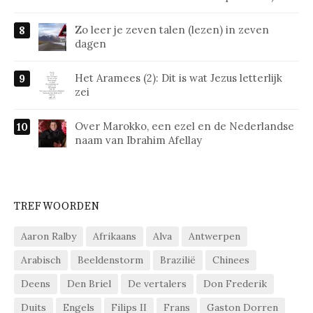
Zo leer je zeven talen (lezen) in zeven
dagen
Het Aramees (2): Dit is wat Jezus letterlijk
zei
Over Marokko, een ezel en de Nederlandse
naam van Ibrahim Afellay
TREFWOORDEN
Aaron Ralby
Afrikaans
Alva
Antwerpen
Arabisch
Beeldenstorm
Brazilië
Chinees
Deens
Den Briel
De vertalers
Don Frederik
Duits
Engels
Filips II
Frans
Gaston Dorren