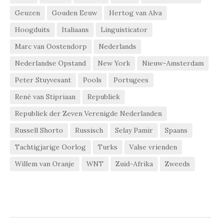
Geuzen
Gouden Eeuw
Hertog van Alva
Hoogduits
Italiaans
Linguisticator
Marc van Oostendorp
Nederlands
Nederlandse Opstand
New York
Nieuw-Amsterdam
Peter Stuyvesant
Pools
Portugees
René van Stipriaan
Republiek
Republiek der Zeven Verenigde Nederlanden
Russell Shorto
Russisch
Selay Pamir
Spaans
Tachtigjarige Oorlog
Turks
Valse vrienden
Willem van Oranje
WNT
Zuid-Afrika
Zweeds