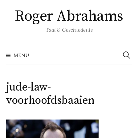
Naar
Roger Abrahams
inhoud
springen
Taal & Geschiedenis
Zoeke
naar:
MENU
jude-law-
voorhoofdsbaaien