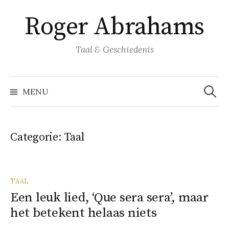
Naar
Roger Abrahams
inhoud
springen
Taal & Geschiedenis
Zoeke
naar:
MENU
Categorie:
Taal
TAAL
Een leuk lied, ‘Que sera sera’, maar
het betekent helaas niets