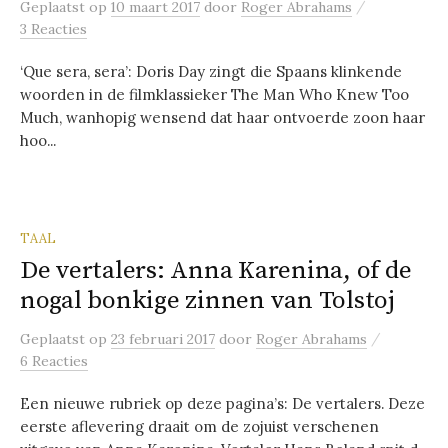
/
Geplaatst
op
10 maart 2017
door
Roger Abrahams
3 Reacties
‘Que sera, sera’: Doris Day zingt die Spaans klinkende
woorden in de filmklassieker The Man Who Knew Too
Much, wanhopig wensend dat haar ontvoerde zoon haar
hoo...
TAAL
De vertalers: Anna Karenina, of de
nogal bonkige zinnen van Tolstoj
/
Geplaatst
op
23 februari 2017
door
Roger Abrahams
6 Reacties
Een nieuwe rubriek op deze pagina’s: De vertalers. Deze
eerste aflevering draait om de zojuist verschenen