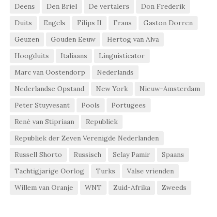
Deens
Den Briel
De vertalers
Don Frederik
Duits
Engels
Filips II
Frans
Gaston Dorren
Geuzen
Gouden Eeuw
Hertog van Alva
Hoogduits
Italiaans
Linguisticator
Marc van Oostendorp
Nederlands
Nederlandse Opstand
New York
Nieuw-Amsterdam
Peter Stuyvesant
Pools
Portugees
René van Stipriaan
Republiek
Republiek der Zeven Verenigde Nederlanden
Russell Shorto
Russisch
Selay Pamir
Spaans
Tachtigjarige Oorlog
Turks
Valse vrienden
Willem van Oranje
WNT
Zuid-Afrika
Zweeds