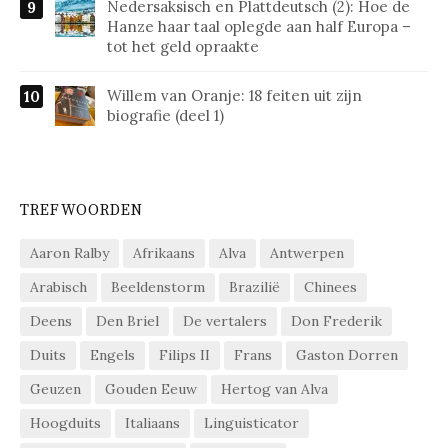
Nedersaksisch en Plattdeutsch (2): Hoe de
Hanze haar taal oplegde aan half Europa –
tot het geld opraakte
Willem van Oranje: 18 feiten uit zijn
biografie (deel 1)
TREFWOORDEN
Aaron Ralby
Afrikaans
Alva
Antwerpen
Arabisch
Beeldenstorm
Brazilië
Chinees
Deens
Den Briel
De vertalers
Don Frederik
Duits
Engels
Filips II
Frans
Gaston Dorren
Geuzen
Gouden Eeuw
Hertog van Alva
Hoogduits
Italiaans
Linguisticator