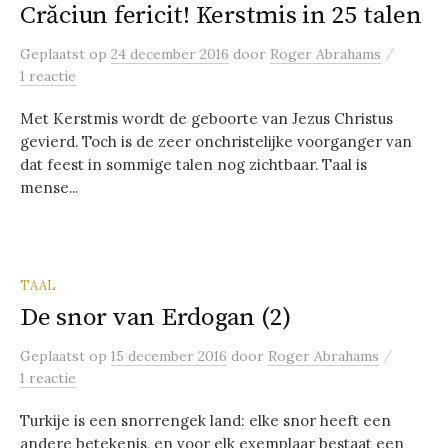
Crăciun fericit! Kerstmis in 25 talen
/
Geplaatst
op
24 december 2016
door
Roger Abrahams
1 reactie
Met Kerstmis wordt de geboorte van Jezus Christus
gevierd. Toch is de zeer onchristelijke voorganger van
dat feest in sommige talen nog zichtbaar. Taal is
mense...
TAAL
De snor van Erdogan (2)
/
Geplaatst
op
15 december 2016
door
Roger Abrahams
1 reactie
Turkije is een snorrengek land: elke snor heeft een
andere betekenis, en voor elk exemplaar bestaat een