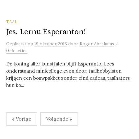
TAAL
Jes. Lernu Esperanton!
/
Geplaatst
op
19 oktober 2016
door
Roger Abrahams
0 Reacties
De koning aller kunsttalen blijft Esperanto. Lees
onderstaand minicollege even door: taalhobbyisten
krijgen een bouwpakket zonder eind cadeau, taalhaters
hun ko...
Berichten
« Vorige
Volgende »
paginering