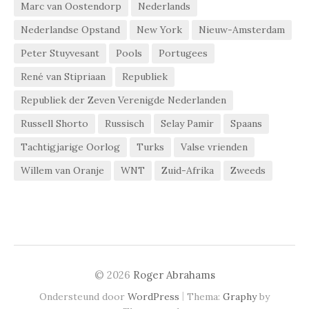
Marc van Oostendorp
Nederlands
Nederlandse Opstand
New York
Nieuw-Amsterdam
Peter Stuyvesant
Pools
Portugees
René van Stipriaan
Republiek
Republiek der Zeven Verenigde Nederlanden
Russell Shorto
Russisch
Selay Pamir
Spaans
Tachtigjarige Oorlog
Turks
Valse vrienden
Willem van Oranje
WNT
Zuid-Afrika
Zweeds
© 2026
Roger Abrahams
|
Ondersteund door
WordPress
Thema:
Graphy
by