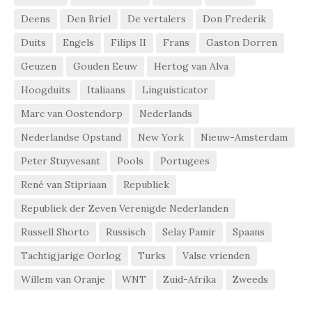
Deens
Den Briel
De vertalers
Don Frederik
Duits
Engels
Filips II
Frans
Gaston Dorren
Geuzen
Gouden Eeuw
Hertog van Alva
Hoogduits
Italiaans
Linguisticator
Marc van Oostendorp
Nederlands
Nederlandse Opstand
New York
Nieuw-Amsterdam
Peter Stuyvesant
Pools
Portugees
René van Stipriaan
Republiek
Republiek der Zeven Verenigde Nederlanden
Russell Shorto
Russisch
Selay Pamir
Spaans
Tachtigjarige Oorlog
Turks
Valse vrienden
Willem van Oranje
WNT
Zuid-Afrika
Zweeds