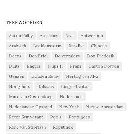
TREFWOORDEN
Aaron Ralby
Afrikaans
Alva
Antwerpen
Arabisch
Beeldenstorm
Brazilië
Chinees
Deens
Den Briel
De vertalers
Don Frederik
Duits
Engels
Filips II
Frans
Gaston Dorren
Geuzen
Gouden Eeuw
Hertog van Alva
Hoogduits
Italiaans
Linguisticator
Marc van Oostendorp
Nederlands
Nederlandse Opstand
New York
Nieuw-Amsterdam
Peter Stuyvesant
Pools
Portugees
René van Stipriaan
Republiek